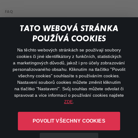
FAQ
My profile
TATO WEBOVÁ STRÁNKA
Important links
POUŽÍVÁ COOKIES
Na těchto webových stránkách se používají soubory
facebook
instagram
cookies či jiné identifikátory z funkčních, statistických
a marketingových důvodů, jakož i pro účely zobrazování
personalizovaného obsahu. Kliknutím na tlačítko "Povolit
youtube
všechny cookies" souhlasíte s používáním cookies.
Nastavení souborů cookies můžete změnit kliknutím
na tlačítko "Nastavení". Svůj souhlas můžete odvolat či
spravovat a více informací o používání cookies najdete
ZDE
.
Canal+ Luxembourg S. à r.l. se sídlem Rue Albert Borschette 4,
L-1246 Luxembourg R.C.S.
POVOLIT VŠECHNY COOKIES
Luxembourg: B 87.905
All rights reserved