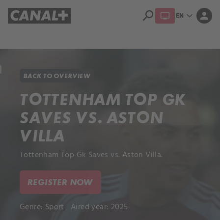
search
expand_more
person
EN
Library
Apple TV+
BACK TO OVERVIEW
TOTTENHAM TOP GK
SAVES VS. ASTON
VILLA
Tottenham Top Gk Saves vs. Aston Villa.
REGISTER NOW
Genre:
Sport
Aired year: 2025