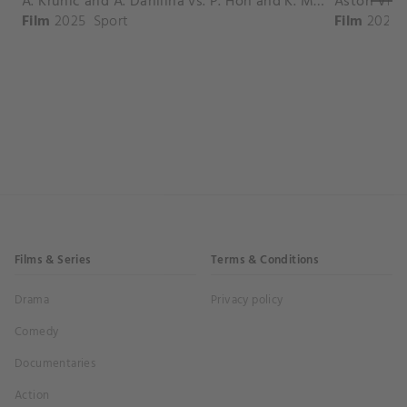
A. Krunic and A. Danilina vs. P. Hon and K. Muchova Match Highlights - BEIJING_Capital Group Diamond ( October 02, 2025)
Film
2025
Sport
Film
2026
Films & Series
Terms & Conditions
Drama
Privacy policy
Comedy
Documentaries
Action