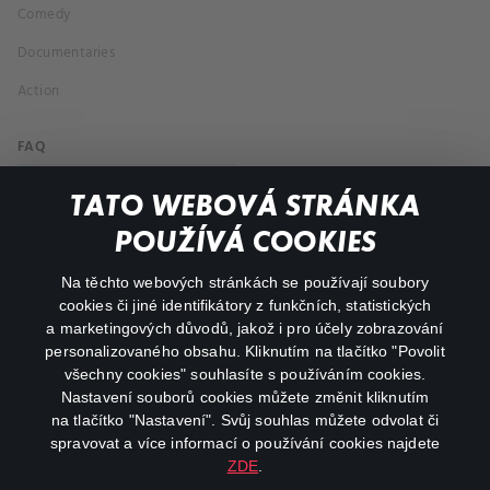
Comedy
Documentaries
Action
FAQ
My profile
TATO WEBOVÁ STRÁNKA
Important links
POUŽÍVÁ COOKIES
Na těchto webových stránkách se používají soubory
facebook
instagram
cookies či jiné identifikátory z funkčních, statistických
a marketingových důvodů, jakož i pro účely zobrazování
personalizovaného obsahu. Kliknutím na tlačítko "Povolit
youtube
všechny cookies" souhlasíte s používáním cookies.
Nastavení souborů cookies můžete změnit kliknutím
na tlačítko "Nastavení". Svůj souhlas můžete odvolat či
spravovat a více informací o používání cookies najdete
ZDE
.