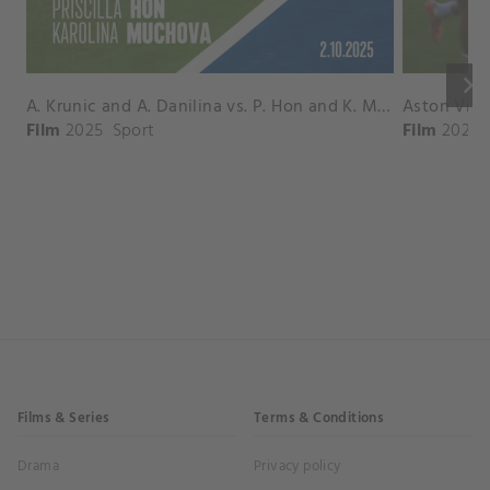
keyboard_arrow_right
A. Krunic and A. Danilina vs. P. Hon and K. Muchova Match Highlights - BEIJING_Capital Group Diamond ( October 02, 2025)
Film
2025
Sport
Film
2026
Films & Series
Terms & Conditions
Drama
Privacy policy