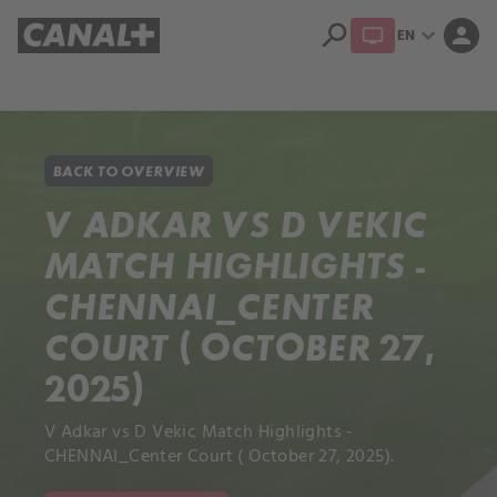
search
expand_more
person
EN
Library
Apple TV+
BACK TO OVERVIEW
V ADKAR VS D VEKIC
MATCH HIGHLIGHTS -
CHENNAI_CENTER
COURT ( OCTOBER 27,
2025)
V Adkar vs D Vekic Match Highlights -
CHENNAI_Center Court ( October 27, 2025).