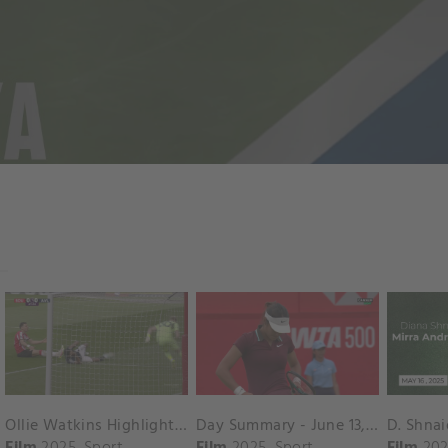
Ollie Watkins Highlights vs. Southampton
Day Summary - June 13, 2025
Film
2025
Sport
Film
2025
Sport
Film
202