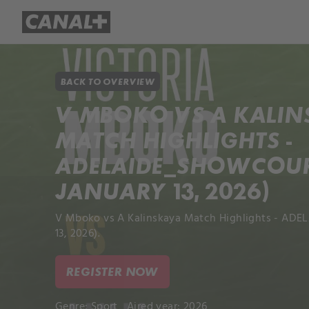
Library
Apple TV+
BACK TO OVERVIEW
V MBOKO VS A KALI
MATCH HIGHLIGHTS -
ADELAIDE_SHOWCOURT
JANUARY 13, 2026)
V Mboko vs A Kalinskaya Match Highlights - ADEL
13, 2026).
REGISTER NOW
Genre:
Sport
Aired year: 2026