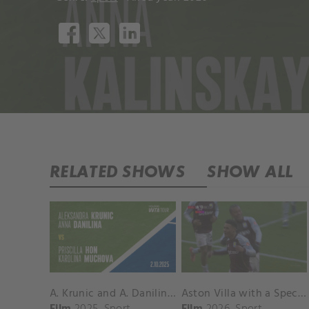
RELATED SHOWS
SHOW ALL
A. Krunic and A. Danilina vs. P. Hon and K. Muchova Match Highlights - BEIJING_Capital Group Diamond ( October 02, 2025)
Aston Villa with a Spectacular Goal vs. Nottingham Forest
Film
2025
Sport
Film
2026
Sport