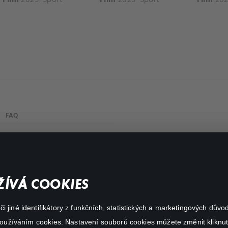
FAQ
My profile
Important links
ÍVÁ COOKIES
 jiné identifikátory z funkčních, statistických a marketingových dův
 používáním cookies. Nastavení souborů cookies můžete změnit kliknut