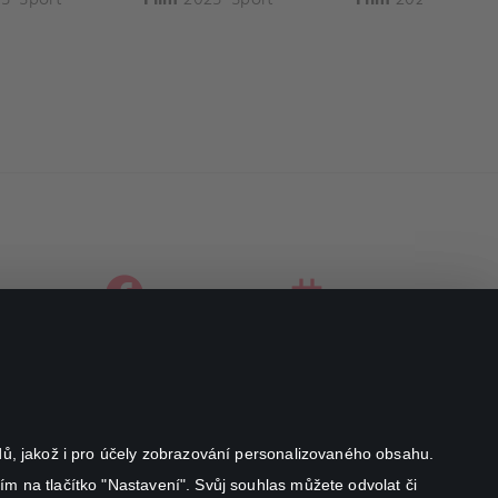
facebook
instagram
youtube
odů, jakož i pro účely zobrazování personalizovaného obsahu.
ím na tlačítko "Nastavení". Svůj souhlas můžete odvolat či