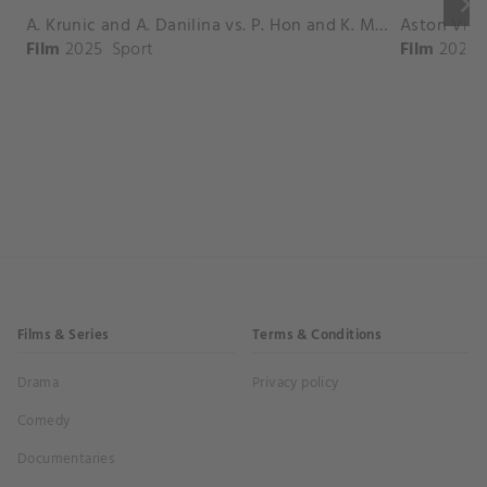
keyboard_arrow_right
A. Krunic and A. Danilina vs. P. Hon and K. Muchova Match Highlights - BEIJING_Capital Group Diamond ( October 02, 2025)
Film
2025
Sport
Film
2026
Films & Series
Terms & Conditions
Drama
Privacy policy
Comedy
Documentaries