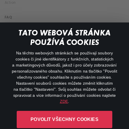
Action
FAQ
My profile
TATO WEBOVÁ STRÁNKA
Important links
POUŽÍVÁ COOKIES
Na těchto webových stránkách se používají soubory
facebook
instagram
cookies či jiné identifikátory z funkčních, statistických
a marketingových důvodů, jakož i pro účely zobrazování
personalizovaného obsahu. Kliknutím na tlačítko "Povolit
youtube
všechny cookies" souhlasíte s používáním cookies.
Nastavení souborů cookies můžete změnit kliknutím
na tlačítko "Nastavení". Svůj souhlas můžete odvolat či
spravovat a více informací o používání cookies najdete
ZDE
.
Canal+ Luxembourg S. à r.l. se sídlem Rue Albert Borschette 4,
L-1246 Luxembourg R.C.S.
POVOLIT VŠECHNY COOKIES
Luxembourg: B 87.905