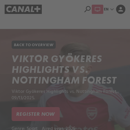
search
expand_more
person
EN
Library
Apple TV+
BACK TO OVERVIEW
VIKTOR GYÖKERES
HIGHLIGHTS VS.
NOTTINGHAM FOREST
Viktor Gyökeres Highlights vs. Nottingham Forest,
09/13/2025.
REGISTER NOW
Genre:
Sport
Aired year: 2025