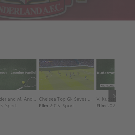
keyboard_arrow_right
D. Shnaider and M. Andreeva vs. S. Errani and J. Paolini Match Highlights - ROME_Campo Centrale ( May 16, 2025)
Chelsea Top Gk Saves vs. Crystal Palace
5
Sport
Film
2025
Sport
Film
2025
Sport