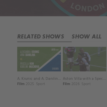
RELATED SHOWS
SHOW ALL
A. Krunic and A. Danilina vs. P. Hon and K. Muchova Match Highlights - BEIJING_Capital Group Diamond ( October 02, 2025)
Aston Villa with a Spectacular Goal vs. Nottingham Forest
Film
2025
Sport
Film
2026
Sport