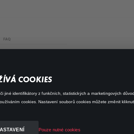
FAQ
My profile
Important links
ÍVÁ COOKIES
 jiné identifikátory z funkčních, statistických a marketingových dův
 používáním cookies. Nastavení souborů cookies můžete změnit kliknut
ASTAVENÍ
Pouze nutné cookies