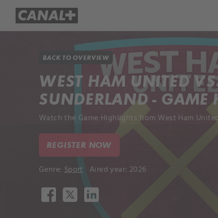
Library
Apple TV+
BACK TO OVERVIEW
WEST HAM UNITED VS
SUNDERLAND - GAME 
Watch the Game Highlights from West Ham United 
REGISTER NOW
Genre:
Sport
Aired year: 2026