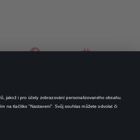
facebook
instagram
youtube
odů, jakož i pro účely zobrazování personalizovaného obsahu.
ím na tlačítko "Nastavení". Svůj souhlas můžete odvolat či
Canal+ Luxembourg S. à r.l. se sídlem Rue Albert Borschette 4,
L-1246 Luxembourg R.C.S.
Luxembourg: B 87.905
All rights reserved