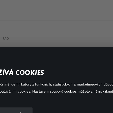
FAQ
My profile
Important links
ÍVÁ COOKIES
 jiné identifikátory z funkčních, statistických a marketingových dův
 používáním cookies. Nastavení souborů cookies můžete změnit kliknut