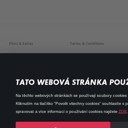
Films & Series
Terms & Conditions
Drama
Privacy policy
Comedy
Documentaries
TATO WEBOVÁ STRÁNKA POUŽ
Action
Na těchto webových stránkách se používají soubory cookies či
Kliknutím na tlačítko "Povolit všechny cookies" souhlasíte s
spravovat a více informací o používání cookies najdete
ZDE
.