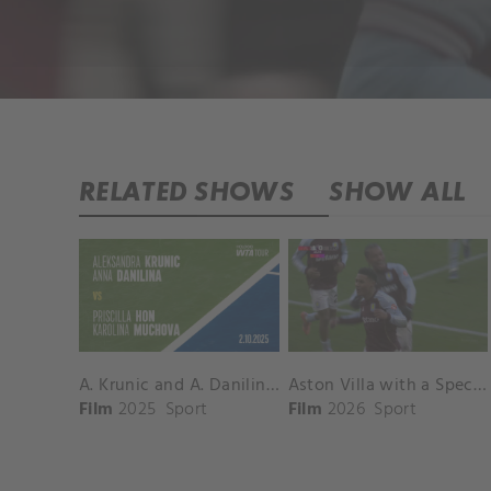
RELATED SHOWS
SHOW ALL
A. Krunic and A. Danilina vs. P. Hon and K. Muchova Match Highlights - BEIJING_Capital Group Diamond ( October 02, 2025)
Aston Villa with a Spectacular Goal vs. Nottingham Forest
Film
2025
Sport
Film
2026
Sport