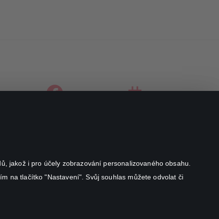
facebook
instagram
youtube
odů, jakož i pro účely zobrazování personalizovaného obsahu.
ím na tlačítko "Nastavení". Svůj souhlas můžete odvolat či
Canal+ Luxembourg S. à r.l. se sídlem Rue Albert Borschette 4,
L-1246 Luxembourg R.C.S.
Luxembourg: B 87.905
All rights reserved