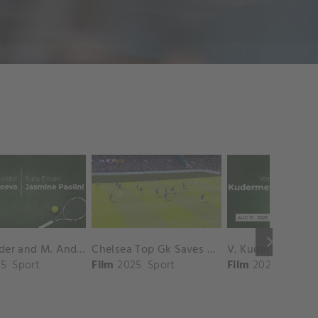
keyboard_arrow_right
D. Shnaider and M. Andreeva vs. S. Errani and J. Paolini Match Highlights - ROME_Campo Centrale ( May 16, 2025)
Chelsea Top Gk Saves vs. Crystal Palace
5
Sport
Film
2025
Sport
Film
2025
Sport