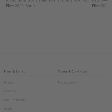
A. Krunic and A. Danilina vs. P. Hon and K. Muchova Match Highlights - BEIJING_Capital Group Diamond ( October 02, 2025)
Film
2025
Sport
Film
2026
Films & Series
Terms & Conditions
Drama
Privacy policy
Comedy
Documentaries
Action