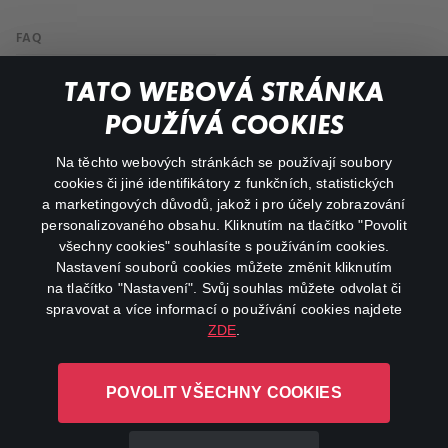
FAQ
My profile
TATO WEBOVÁ STRÁNKA
Important links
POUŽÍVÁ COOKIES
Na těchto webových stránkách se používají soubory
facebook
instagram
cookies či jiné identifikátory z funkčních, statistických
a marketingových důvodů, jakož i pro účely zobrazování
personalizovaného obsahu. Kliknutím na tlačítko "Povolit
youtube
všechny cookies" souhlasíte s používáním cookies.
Nastavení souborů cookies můžete změnit kliknutím
na tlačítko "Nastavení". Svůj souhlas můžete odvolat či
spravovat a více informací o používání cookies najdete
ZDE
.
Canal+ Luxembourg S. à r.l. se sídlem Rue Albert Borschette 4,
L-1246 Luxembourg R.C.S.
POVOLIT VŠECHNY COOKIES
Luxembourg: B 87.905
All rights reserved