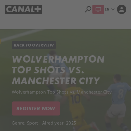
search
expand_more
person
EN
Library
Apple TV+
BACK TO OVERVIEW
WOLVERHAMPTON
TOP SHOTS VS.
MANCHESTER CITY
Wolverhampton Top Shots vs. Manchester City.
REGISTER NOW
Genre:
Sport
Aired year: 2025