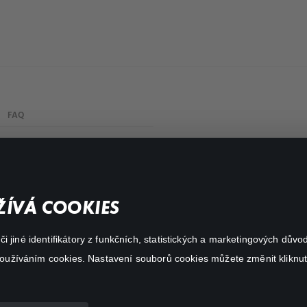
FAQ
My profile
Important links
ÍVÁ COOKIES
 jiné identifikátory z funkčních, statistických a marketingových dův
 používáním cookies. Nastavení souborů cookies můžete změnit kliknut