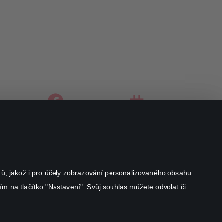
facebook
instagram
youtube
odů, jakož i pro účely zobrazování personalizovaného obsahu.
ím na tlačítko "Nastavení". Svůj souhlas můžete odvolat či
Canal+ Luxembourg S. à r.l. se sídlem Rue Albert Borschette 4,
L-1246 Luxembourg R.C.S.
Luxembourg: B 87.905