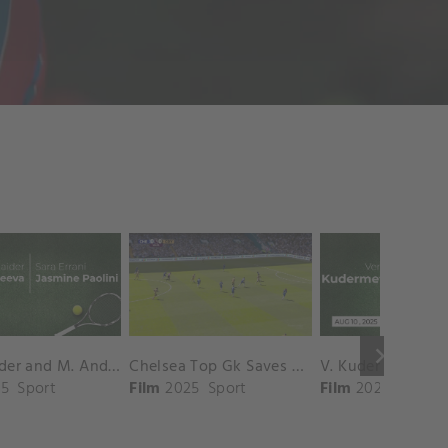
keyboard_arrow_right
D. Shnaider and M. Andreeva vs. S. Errani and J. Paolini Match Highlights - ROME_Campo Centrale ( May 16, 2025)
Chelsea Top Gk Saves vs. Crystal Palace
5
Sport
Film
2025
Sport
Film
2025
Sport