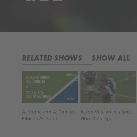
RELATED SHOWS
SHOW ALL
A. Krunic and A. Danilina vs. P. Hon and K. Muchova Match Highlights - BEIJING_Capital Group Diamond ( October 02, 2025)
Aston Villa with a Spectacular Goal vs. Nottingham Forest
Film
2025
Sport
Film
2026
Sport