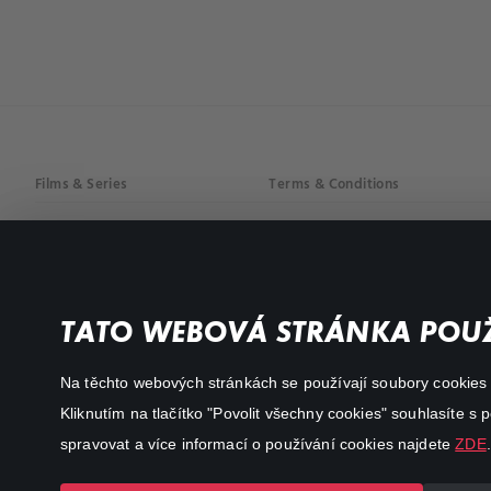
Films & Series
Terms & Conditions
Drama
Privacy policy
Comedy
Documentaries
TATO WEBOVÁ STRÁNKA POUŽ
Action
Na těchto webových stránkách se používají soubory cookies či
Kliknutím na tlačítko "Povolit všechny cookies" souhlasíte s
spravovat a více informací o používání cookies najdete
ZDE
.