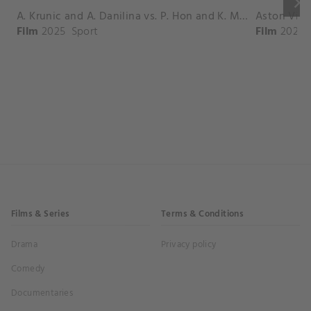
keyboard_arrow_right
A. Krunic and A. Danilina vs. P. Hon and K. Muchova Match Highlights - BEIJING_Capital Group Diamond ( October 02, 2025)
Film
2025
Sport
Film
2026
Films & Series
Terms & Conditions
Drama
Privacy policy
Comedy
Documentaries