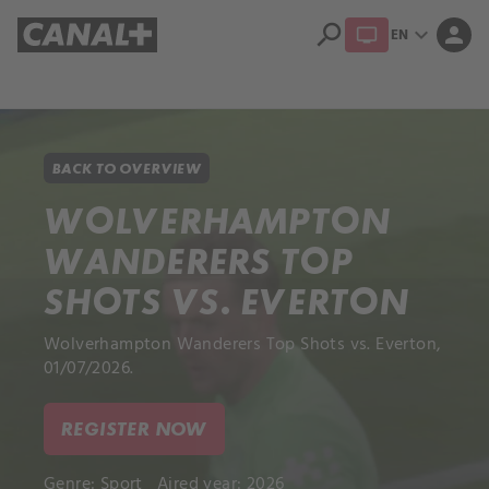
search
expand_more
person
EN
Library
Apple TV+
BACK TO OVERVIEW
WOLVERHAMPTON
WANDERERS TOP
SHOTS VS. EVERTON
Wolverhampton Wanderers Top Shots vs. Everton,
01/07/2026.
REGISTER NOW
Genre:
Sport
Aired year: 2026