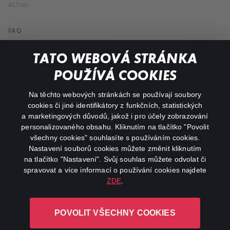
Action
FAQ
My profile
TATO WEBOVÁ STRÁNKA
Important links
POUŽÍVÁ COOKIES
Na těchto webových stránkách se používají soubory
facebook
instagram
cookies či jiné identifikátory z funkčních, statistických
a marketingových důvodů, jakož i pro účely zobrazování
personalizovaného obsahu. Kliknutím na tlačítko "Povolit
youtube
všechny cookies" souhlasíte s používáním cookies.
Nastavení souborů cookies můžete změnit kliknutím
na tlačítko "Nastavení". Svůj souhlas můžete odvolat či
spravovat a více informací o používání cookies najdete
ZDE
.
Canal+ Luxembourg S. à r.l. se sídlem Rue Albert Borschette 4,
L-1246 Luxembourg R.C.S.
POVOLIT VŠECHNY COOKIES
Luxembourg: B 87.905