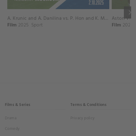
keyboard_arrow_right
A. Krunic and A. Danilina vs. P. Hon and K. Muchova Match Highlights - BEIJING_Capital Group Diamond ( October 02, 2025)
Film
2025
Sport
Film
2026
Films & Series
Terms & Conditions
Drama
Privacy policy
Comedy