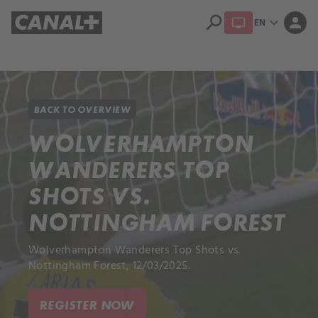
search
expand_more
person
EN
Library
Apple TV+
BACK TO OVERVIEW
WOLVERHAMPTON
WANDERERS TOP
SHOTS VS.
NOTTINGHAM FOREST
Wolverhampton Wanderers Top Shots vs.
Nottingham Forest, 12/03/2025.
REGISTER NOW