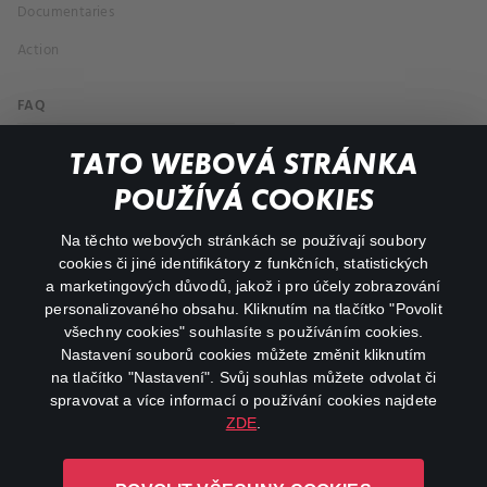
Documentaries
Action
FAQ
My profile
TATO WEBOVÁ STRÁNKA
Important links
POUŽÍVÁ COOKIES
Na těchto webových stránkách se používají soubory
facebook
instagram
cookies či jiné identifikátory z funkčních, statistických
a marketingových důvodů, jakož i pro účely zobrazování
personalizovaného obsahu. Kliknutím na tlačítko "Povolit
youtube
všechny cookies" souhlasíte s používáním cookies.
Nastavení souborů cookies můžete změnit kliknutím
na tlačítko "Nastavení". Svůj souhlas můžete odvolat či
spravovat a více informací o používání cookies najdete
ZDE
.
Canal+ Luxembourg S. à r.l. se sídlem Rue Albert Borschette 4,