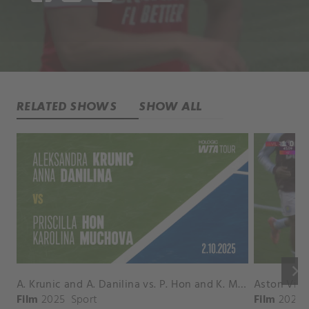
RELATED SHOWS
SHOW ALL
keyboard_arrow_right
A. Krunic and A. Danilina vs. P. Hon and K. Muchova Match Highlights - BEIJING_Capital Group Diamond ( October 02, 2025)
Film
2025
Sport
Film
2026