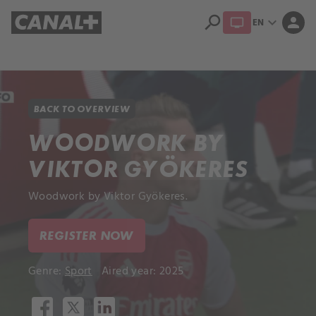
search
expand_more
person
EN
Library
Apple TV+
BACK TO OVERVIEW
WOODWORK BY
VIKTOR GYÖKERES
Woodwork by Viktor Gyökeres.
REGISTER NOW
Genre:
Sport
Aired year: 2025