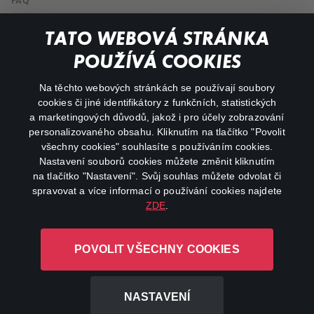
FAQ
My profile
TATO WEBOVÁ STRÁNKA
Important links
POUŽÍVÁ COOKIES
Na těchto webových stránkách se používají soubory
facebook
instagram
cookies či jiné identifikátory z funkčních, statistických
a marketingových důvodů, jakož i pro účely zobrazování
personalizovaného obsahu. Kliknutím na tlačítko "Povolit
youtube
všechny cookies" souhlasíte s používáním cookies.
Nastavení souborů cookies můžete změnit kliknutím
na tlačítko "Nastavení". Svůj souhlas můžete odvolat či
spravovat a více informací o používání cookies najdete
ZDE
.
Canal+ Luxembourg S. à r.l. se sídlem Rue Albert Borschette 4,
L-1246 Luxembourg R.C.S.
POVOLIT VŠECHNY COOKIES
Luxembourg: B 87.905
All rights reserved
NASTAVENÍ
©
2026