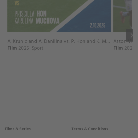
keyboard_arrow_right
A. Krunic and A. Danilina vs. P. Hon and K. Muchova Match Highlights - BEIJING_Capital Group Diamond ( October 02, 2025)
Film
2025
Sport
Film
2026
Films & Series
Terms & Conditions