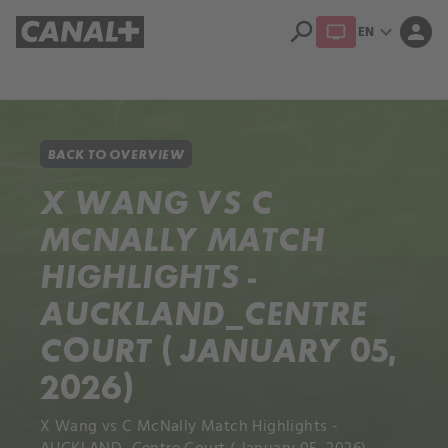
search
expand_more
person
EN
Library
Apple TV+
BACK TO OVERVIEW
X WANG VS C
MCNALLY MATCH
HIGHLIGHTS -
AUCKLAND_CENTRE
COURT ( JANUARY 05,
2026)
X Wang vs C McNally Match Highlights -