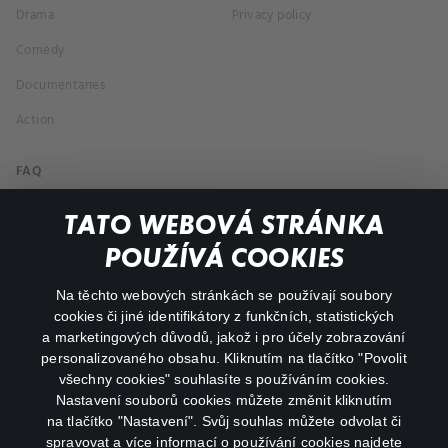
Drama
Privacy policy
Comedy
Documentaries
Action
FAQ
My profile
TATO WEBOVÁ STRÁNKA
Important links
POUŽÍVÁ COOKIES
Na těchto webových stránkách se používají soubory
facebook
instagram
cookies či jiné identifikátory z funkčních, statistických
a marketingových důvodů, jakož i pro účely zobrazování
personalizovaného obsahu. Kliknutím na tlačítko "Povolit
youtube
všechny cookies" souhlasíte s používáním cookies.
Nastavení souborů cookies můžete změnit kliknutím
na tlačítko "Nastavení". Svůj souhlas můžete odvolat či
spravovat a více informací o používání cookies najdete