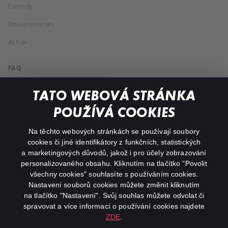
Comedy
Documentaries
Action
FAQ
My profile
TATO WEBOVÁ STRÁNKA
Important links
POUŽÍVÁ COOKIES
Na těchto webových stránkách se používají soubory
facebook
instagram
cookies či jiné identifikátory z funkčních, statistických
a marketingových důvodů, jakož i pro účely zobrazování
personalizovaného obsahu. Kliknutím na tlačítko "Povolit
youtube
všechny cookies" souhlasíte s používáním cookies.
Nastavení souborů cookies můžete změnit kliknutím
na tlačítko "Nastavení". Svůj souhlas můžete odvolat či
spravovat a více informací o používání cookies najdete
ZDE
.