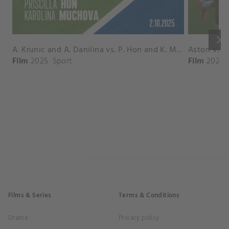
keyboard_arrow_right
A. Krunic and A. Danilina vs. P. Hon and K. Muchova Match Highlights - BEIJING_Capital Group Diamond ( October 02, 2025)
Film
2025
Sport
Film
2026
Films & Series
Terms & Conditions
Drama
Privacy policy