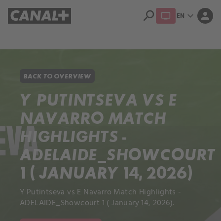
search
expand_more
person
EN
Library
Apple TV+
BACK TO OVERVIEW
Y PUTINTSEVA VS E
NAVARRO MATCH
HIGHLIGHTS -
ADELAIDE_SHOWCOURT
1 ( JANUARY 14, 2026)
Y Putintseva vs E Navarro Match Highlights -
ADELAIDE_Showcourt 1 ( January 14, 2026).