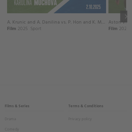
keyboard_arrow_right
A. Krunic and A. Danilina vs. P. Hon and K. Muchova Match Highlights - BEIJING_Capital Group Diamond ( October 02, 2025)
Film
2025
Sport
Film
2026
Films & Series
Terms & Conditions
Drama
Privacy policy
Comedy