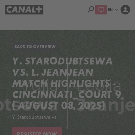
search
expand_more
person
EN
Library
Apple TV+
BACK TO OVERVIEW
Y. STARODUBTSEWA
VS. L. JEANJEAN
MATCH HIGHLIGHTS -
CINCINNATI_COURT 9
( AUGUST 08, 2025)
Y. Starodubtsewa vs.
REGISTER NOW