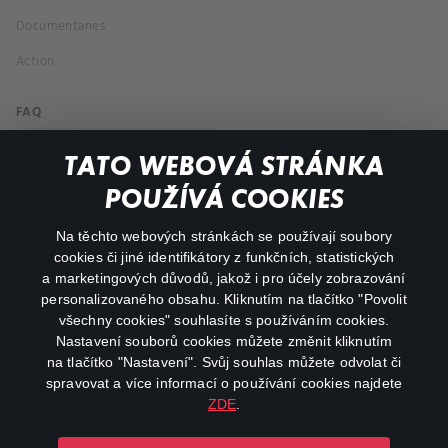
Documentaries
Action
FAQ
My profile
TATO WEBOVÁ STRÁNKA
Important links
POUŽÍVÁ COOKIES
Na těchto webových stránkách se používají soubory
facebook
instagram
cookies či jiné identifikátory z funkčních, statistických
a marketingových důvodů, jakož i pro účely zobrazování
personalizovaného obsahu. Kliknutím na tlačítko "Povolit
youtube
všechny cookies" souhlasíte s používáním cookies.
Nastavení souborů cookies můžete změnit kliknutím
na tlačítko "Nastavení". Svůj souhlas můžete odvolat či
spravovat a více informací o používání cookies najdete
ZDE
.