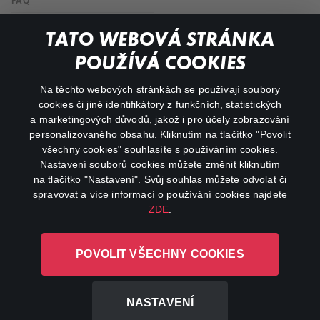
FAQ
My profile
TATO WEBOVÁ STRÁNKA
Important links
POUŽÍVÁ COOKIES
Na těchto webových stránkách se používají soubory
facebook
instagram
cookies či jiné identifikátory z funkčních, statistických
a marketingových důvodů, jakož i pro účely zobrazování
personalizovaného obsahu. Kliknutím na tlačítko "Povolit
youtube
všechny cookies" souhlasíte s používáním cookies.
Nastavení souborů cookies můžete změnit kliknutím
na tlačítko "Nastavení". Svůj souhlas můžete odvolat či
spravovat a více informací o používání cookies najdete
ZDE
.
Canal+ Luxembourg S. à r.l. se sídlem Rue Albert Borschette 4,
L-1246 Luxembourg R.C.S.
POVOLIT VŠECHNY COOKIES
Luxembourg: B 87.905
All rights reserved
NASTAVENÍ
©
2026