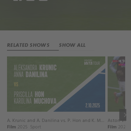
RELATED SHOWS
SHOW ALL
keyboard_arrow_right
A. Krunic and A. Danilina vs. P. Hon and K. Muchova Match Highlights - BEIJING_Capital Group Diamond ( October 02, 2025)
Film
2025
Sport
Film
2026