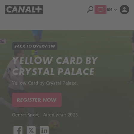
search
expand_more
person
EN
Library
Apple TV+
BACK TO OVERVIEW
YELLOW CARD BY
CRYSTAL PALACE
Yellow Card by Crystal Palace.
REGISTER NOW
Genre:
Sport
Aired year: 2025