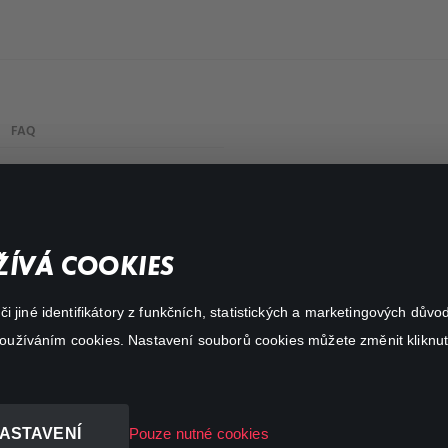
FAQ
My profile
Important links
ÍVÁ COOKIES
 jiné identifikátory z funkčních, statistických a marketingových dův
 používáním cookies. Nastavení souborů cookies můžete změnit kliknut
ASTAVENÍ
Pouze nutné cookies