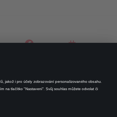
facebook
instagram
youtube
odů, jakož i pro účely zobrazování personalizovaného obsahu.
ím na tlačítko "Nastavení". Svůj souhlas můžete odvolat či
Canal+ Luxembourg S. à r.l. se sídlem Rue Albert Borschette 4,
L-1246 Luxembourg R.C.S.
Luxembourg: B 87.905
All rights reserved