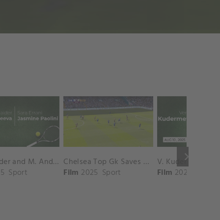
keyboard_arrow_right
D. Shnaider and M. Andreeva vs. S. Errani and J. Paolini Match Highlights - ROME_Campo Centrale ( May 16, 2025)
Chelsea Top Gk Saves vs. Crystal Palace
5
Sport
Film
2025
Sport
Film
2025
Sport