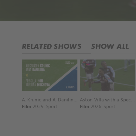
RELATED SHOWS
SHOW ALL
A. Krunic and A. Danilina vs. P. Hon and K. Muchova Match Highlights - BEIJING_Capital Group Diamond ( October 02, 2025)
Aston Villa with a Spectacular Goal vs. Nottingham Forest
Film
2025
Sport
Film
2026
Sport