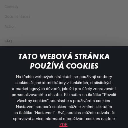
Comedy
Documentaries
Action
FAQ
My profile
TATO WEBOVÁ STRÁNKA
Important links
POUŽÍVÁ COOKIES
Na těchto webových stránkách se používají soubory
facebook
instagram
cookies či jiné identifikátory z funkčních, statistických
a marketingových důvodů, jakož i pro účely zobrazování
personalizovaného obsahu. Kliknutím na tlačítko "Povolit
youtube
všechny cookies" souhlasíte s používáním cookies.
Nastavení souborů cookies můžete změnit kliknutím
na tlačítko "Nastavení". Svůj souhlas můžete odvolat či
spravovat a více informací o používání cookies najdete
ZDE
.