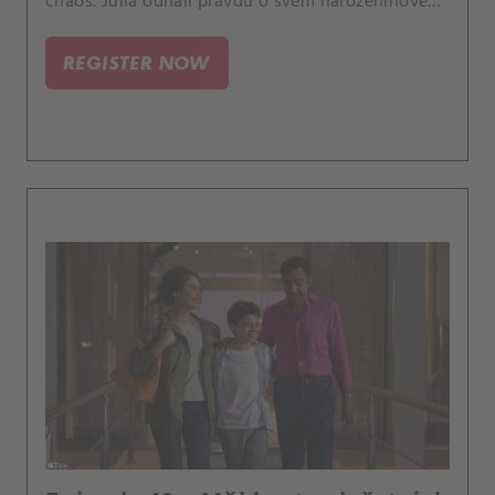
chaos. Julia odhalí pravdu o svém narozeninovém
dárku.
REGISTER NOW