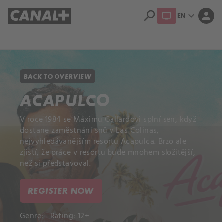
search
expand_more
person
EN
Library
Apple TV+
BACK TO OVERVIEW
ACAPULCO
V roce 1984 se Máximu Gallardovi splní sen, když
dostane zaměstnání snů v Las Colinas,
nejvyhledávanějším resortu Acapulca. Brzo ale
zjistí, že práce v resortu bude mnohem složitější,
než si představoval.
REGISTER NOW
Genre:
Rating: 12+