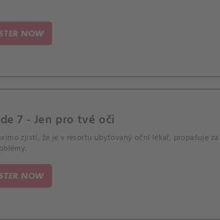
ISTER NOW
de 7 - Jen pro tvé oči
imo zjistí, že je v resortu ubytovaný oční lékař, propašuje z
roblémy.
ISTER NOW