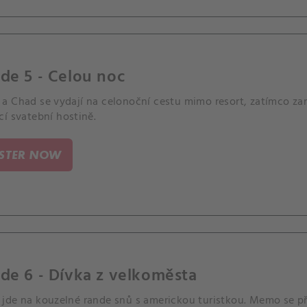
de 5 - Celou noc
a Chad se vydají na celonoční cestu mimo resort, zatímco zam
í svatební hostině.
ISTER NOW
de 6 - Dívka z velkoměsta
jde na kouzelné rande snů s americkou turistkou. Memo se při