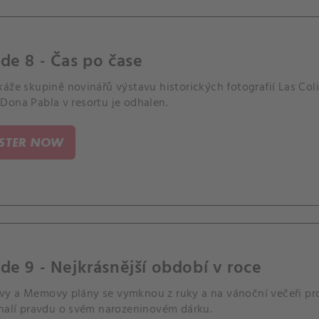
de 8 - Čas po čase
káže skupině novinářů výstavu historických fotografií Las Co
Dona Pabla v resortu je odhalen.
ISTER NOW
de 9 - Nejkrásnější období v roce
y a Memovy plány se vymknou z ruky a na vánoční večeři pr
dhalí pravdu o svém narozeninovém dárku.