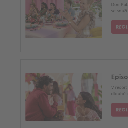
Don Pabl
se snaž
REG
Episo
V resort
dlouhé 
REG