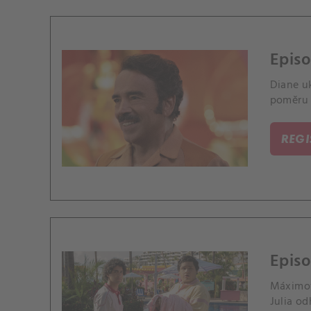
Episo
Diane u
poměru 
REG
Episo
Máximov
Julia o