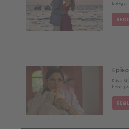
kolegy.
REG
Episo
Když Máx
hotel p
REG