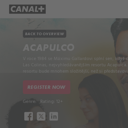
Library
Apple TV+
BACK TO OVERVIEW
ACAPULCO
V roce 1984 se Máximu Gallardovi splní sen, když
Las Colinas, nejvyhledávanějším resortu Acapulca. B
resortu bude mnohem složitější, než si představova
REGISTER NOW
Genre:
Rating: 12+