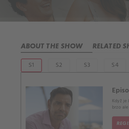
ABOUT THE SHOW
RELATED 
S1
S2
S3
S4
Episo
Když je 
brzo ale
REG