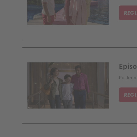
REG
Episo
Poslední
REG