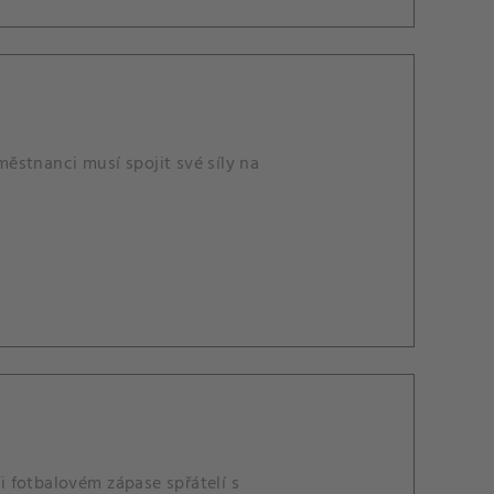
ěstnanci musí spojit své síly na
 fotbalovém zápase spřátelí s