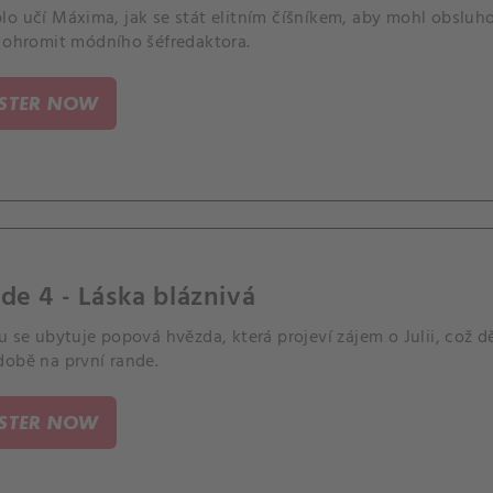
o učí Máxima, jak se stát elitním číšníkem, aby mohl obsluhov
í ohromit módního šéfredaktora.
ISTER NOW
de 4 - Láska bláznivá
u se ubytuje popová hvězda, která projeví zájem o Julii, což d
době na první rande.
ISTER NOW