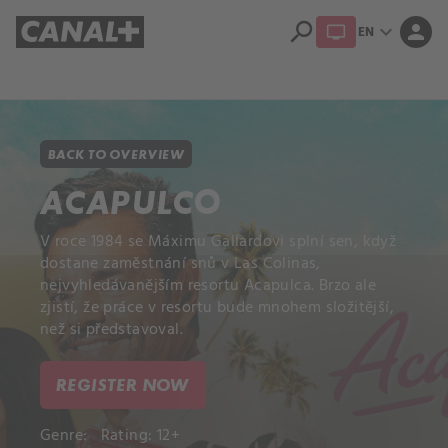
search
expand_more
person
EN
Library
Apple TV+
BACK TO OVERVIEW
ACAPULCO
V roce 1984 se Máximu Gallardovi splní sen, když
dostane zaměstnání snů v Las Colinas,
nejvyhledávanějším resortu Acapulca. Brzo ale
zjistí, že práce v resortu bude mnohem složitější,
než si představoval.
REGISTER NOW
Genre:
Rating: 12+