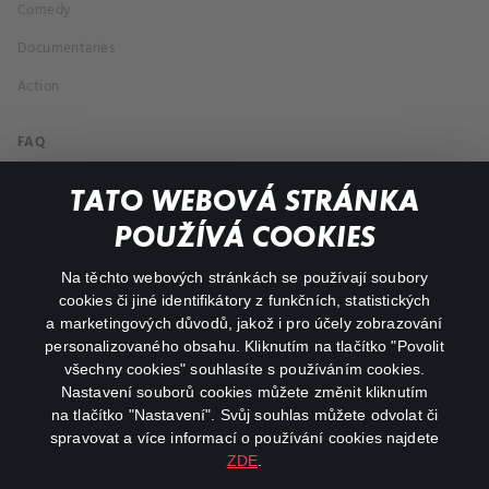
Comedy
Documentaries
Action
FAQ
My profile
TATO WEBOVÁ STRÁNKA
Important links
POUŽÍVÁ COOKIES
Na těchto webových stránkách se používají soubory
facebook
instagram
cookies či jiné identifikátory z funkčních, statistických
a marketingových důvodů, jakož i pro účely zobrazování
personalizovaného obsahu. Kliknutím na tlačítko "Povolit
youtube
všechny cookies" souhlasíte s používáním cookies.
Nastavení souborů cookies můžete změnit kliknutím
na tlačítko "Nastavení". Svůj souhlas můžete odvolat či
spravovat a více informací o používání cookies najdete
ZDE
.