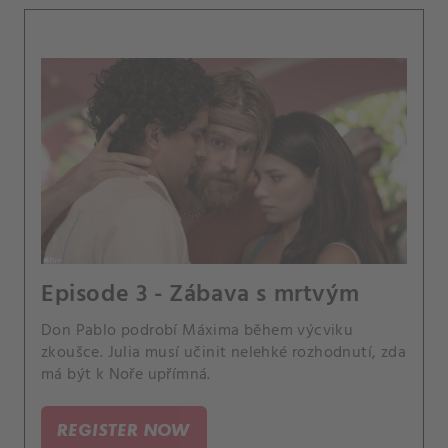
Episode 3 - Zábava s mrtvým
Don Pablo podrobí Máxima během výcviku
zkoušce. Julia musí učinit nelehké rozhodnutí, zda
má být k Noře upřímná.
REGISTER NOW