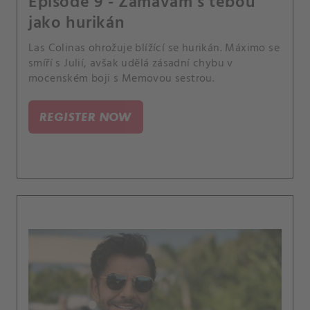
Episode 9 - Zamávám s tebou
jako hurikán
Las Colinas ohrožuje blížící se hurikán. Máximo se
smíří s Julií, avšak udělá zásadní chybu v
mocenském boji s Memovou sestrou.
REGISTER NOW