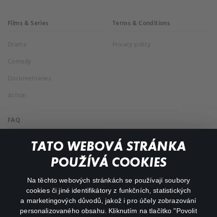
Films & Series
Terms & Conditions
Drama
Privacy policy
Comedy
Documentaries
Action
FAQ
My profile
TATO WEBOVÁ STRÁNKA
Important links
POUŽÍVÁ COOKIES
Na těchto webových stránkách se používají soubory
facebook
instagram
cookies či jiné identifikátory z funkčních, statistických
a marketingových důvodů, jakož i pro účely zobrazování
personalizovaného obsahu. Kliknutím na tlačítko "Povolit