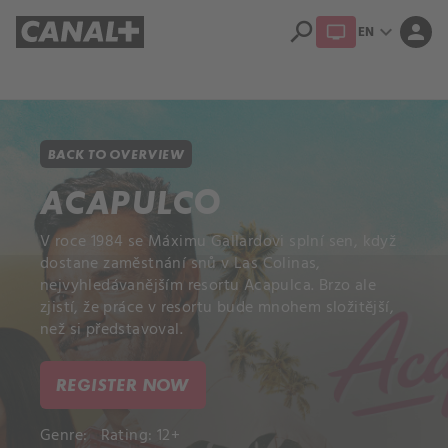
search
expand_more
person
EN
Library
Apple TV+
BACK TO OVERVIEW
ACAPULCO
V roce 1984 se Máximu Gallardovi splní sen, když
dostane zaměstnání snů v Las Colinas,
nejvyhledávanějším resortu Acapulca. Brzo ale
zjistí, že práce v resortu bude mnohem složitější,
než si představoval.
REGISTER NOW
Genre:
Rating: 12+