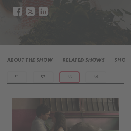
ABOUT THE SHOW
RELATED SHOWS
SHOW 
S1
S2
S3
S4