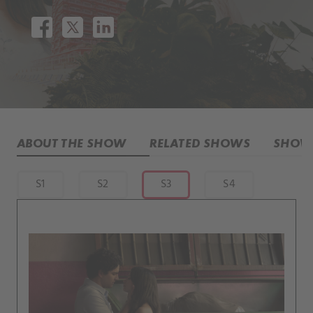
ABOUT THE SHOW
RELATED SHOWS
SHOW 
S1
S2
S3
S4