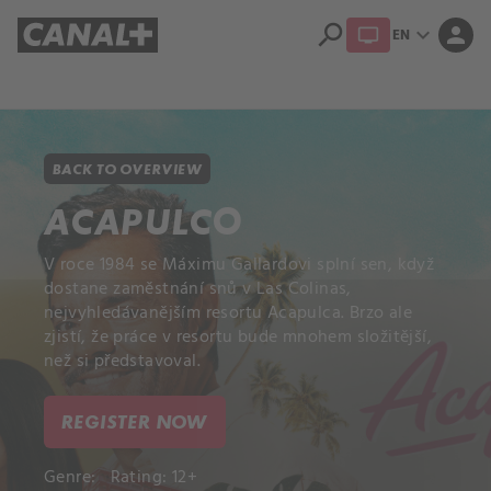
search
expand_more
person
EN
Library
Apple TV+
BACK TO OVERVIEW
ACAPULCO
V roce 1984 se Máximu Gallardovi splní sen, když
dostane zaměstnání snů v Las Colinas,
nejvyhledávanějším resortu Acapulca. Brzo ale
zjistí, že práce v resortu bude mnohem složitější,
než si představoval.
REGISTER NOW
Genre:
Rating: 12+