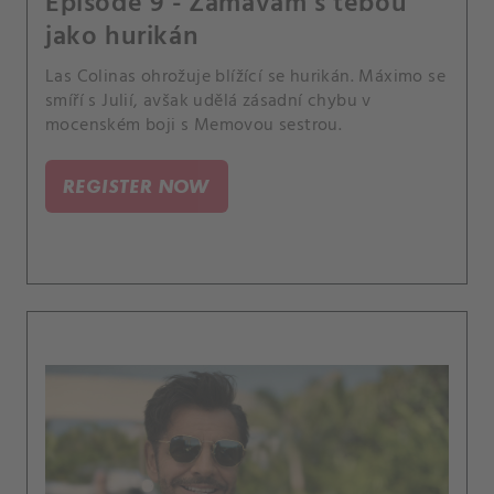
Episode 9 - Zamávám s tebou
jako hurikán
Las Colinas ohrožuje blížící se hurikán. Máximo se
smíří s Julií, avšak udělá zásadní chybu v
mocenském boji s Memovou sestrou.
REGISTER NOW