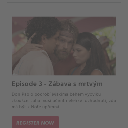
Episode 3 - Zábava s mrtvým
Don Pablo podrobí Máxima během výcviku
zkoušce. Julia musí učinit nelehké rozhodnutí, zda
má být k Noře upřímná.
REGISTER NOW