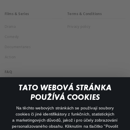
Films & Series
Terms & Conditions
Drama
Privacy policy
Comedy
Documentaries
Action
FAQ
My profile
TATO WEBOVÁ STRÁNKA
Important links
POUŽÍVÁ COOKIES
Na těchto webových stránkách se používají soubory
facebook
instagram
cookies či jiné identifikátory z funkčních, statistických
a marketingových důvodů, jakož i pro účely zobrazování
personalizovaného obsahu. Kliknutím na tlačítko "Povolit