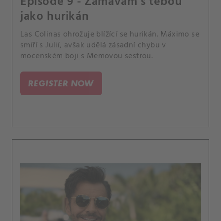
Episode 9 - Zamávám s tebou
jako hurikán
Las Colinas ohrožuje blížící se hurikán. Máximo se
smíří s Julií, avšak udělá zásadní chybu v
mocenském boji s Memovou sestrou.
REGISTER NOW