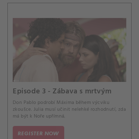
Episode 3 - Zábava s mrtvým
Don Pablo podrobí Máxima během výcviku
zkoušce. Julia musí učinit nelehké rozhodnutí, zda
má být k Noře upřímná.
REGISTER NOW