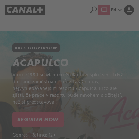
search
expand_more
person
EN
Library
Apple TV+
BACK TO OVERVIEW
ACAPULCO
V roce 1984 se Máximu Gallardovi splní sen, když
dostane zaměstnání snů v Las Colinas,
nejvyhledávanějším resortu Acapulca. Brzo ale
zjistí, že práce v resortu bude mnohem složitější,
než si představoval.
REGISTER NOW
Genre:
Rating: 12+