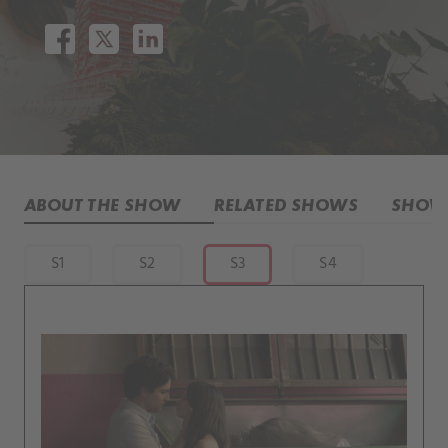
ABOUT THE SHOW
RELATED SHOWS
SHOW 
S1
S2
S3
S4