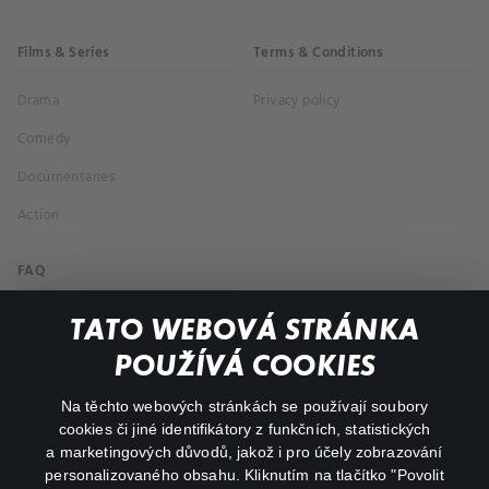
Films & Series
Terms & Conditions
Drama
Privacy policy
Comedy
Documentaries
Action
FAQ
My profile
TATO WEBOVÁ STRÁNKA
Important links
POUŽÍVÁ COOKIES
Na těchto webových stránkách se používají soubory
facebook
instagram
cookies či jiné identifikátory z funkčních, statistických
a marketingových důvodů, jakož i pro účely zobrazování
personalizovaného obsahu. Kliknutím na tlačítko "Povolit