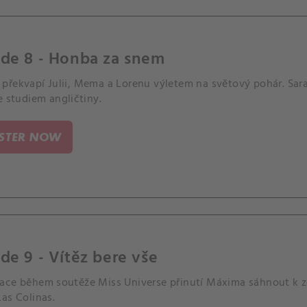
ode 8 - Honba za snem
překvapí Julii, Mema a Lorenu výletem na světový pohár. Sar
e studiem angličtiny.
ISTER NOW
de 9 - Vítěz bere vše
ace během soutěže Miss Universe přinutí Máxima sáhnout k z
as Colinas.