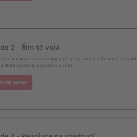
de 2 - Řím tě volá
stnance jsou uvalena nová, přísná pravidla a Máximo s Chadem
 a Nora vyšetřují sousedovu smrt.
ISTER NOW
de 3 - Revoluce na spadnutí