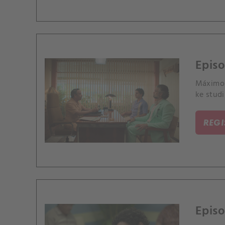
Episo
Máximo p
ke studi
REG
Episo