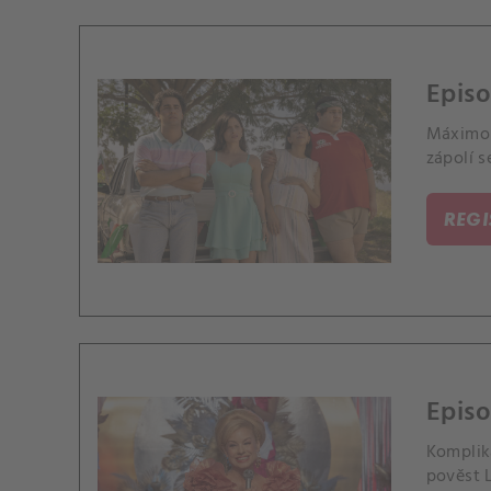
Epis
Máximo 
zápolí s
REG
Episo
Komplik
pověst L