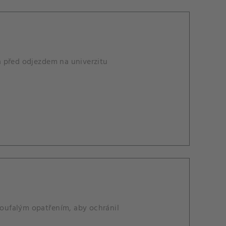
a před odjezdem na univerzitu
oufalým opatřením, aby ochránil