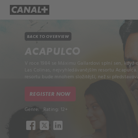
Library
Apple TV+
BACK TO OVERVIEW
ACAPULCO
V roce 1984 se Máximu Gallardovi splní sen, když
Las Colinas, nejvyhledávanějším resortu Acapulca. B
resortu bude mnohem složitější, než si představova
REGISTER NOW
Genre:
Rating: 12+