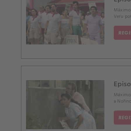
Máximo 
Veru pot
REG
Episo
Máximo s
a Nořino
REG