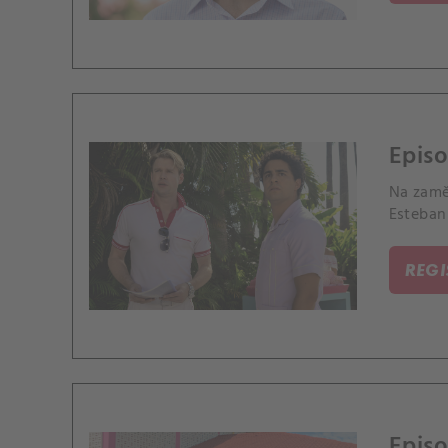
Episo
Na zamě
Esteban
REG
Episo