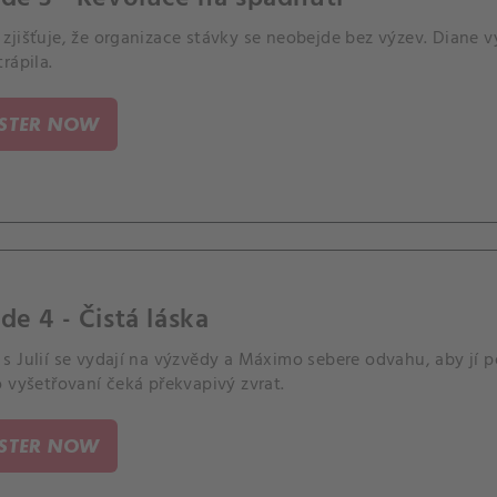
zjišťuje, že organizace stávky se neobejde bez výzev. Diane v
rápila.
ISTER NOW
de 4 - Čistá láska
 Julií se vydají na výzvědy a Máximo sebere odvahu, aby jí p
 vyšetřovaní čeká překvapivý zvrat.
ISTER NOW