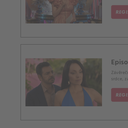
REG
Episo
Závěreč
srdce, z
REG