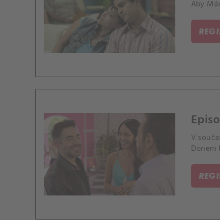
Aby Máxi
REG
Episo
V součas
Donem P
REG