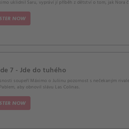
mo uklidnil Saru, vypráví jí příběh z dětství o tom, jak Nora č
ISTER NOW
de 7 - Jde do tuhého
nosti soupeří Máximo o Juliinu pozornost s nečekaným rivalem
ablem, aby obnovil slávu Las Colinas.
ISTER NOW