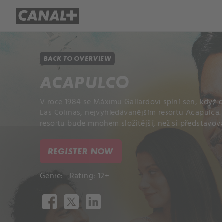
Library
Apple TV+
BACK TO OVERVIEW
ACAPULCO
V roce 1984 se Máximu Gallardovi splní sen, když
Las Colinas, nejvyhledávanějším resortu Acapulca. B
resortu bude mnohem složitější, než si představova
REGISTER NOW
Genre:
Rating: 12+