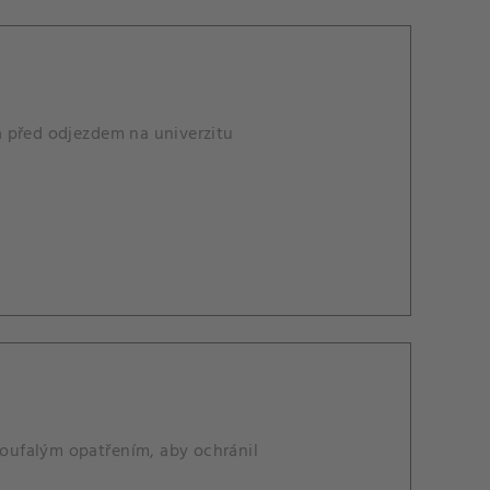
a před odjezdem na univerzitu
oufalým opatřením, aby ochránil