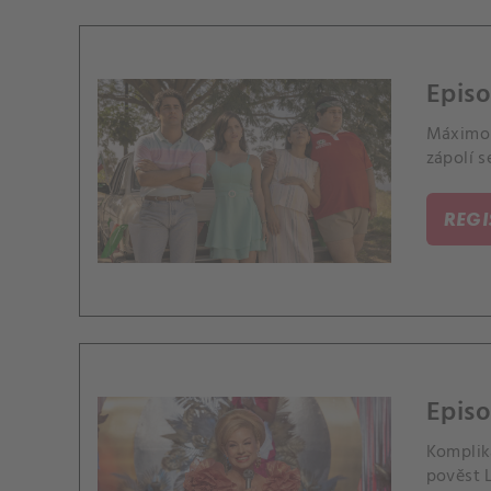
Epis
Máximo 
zápolí s
REG
Episo
Komplik
pověst L