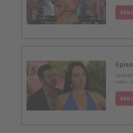
REG
Episo
Závěreč
srdce, z
REG