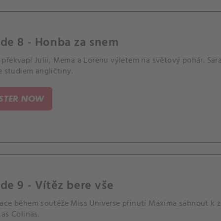
ode 8 - Honba za snem
překvapí Julii, Mema a Lorenu výletem na světový pohár. Sar
e studiem angličtiny.
ISTER NOW
de 9 - Vítěz bere vše
ace během soutěže Miss Universe přinutí Máxima sáhnout k z
as Colinas.