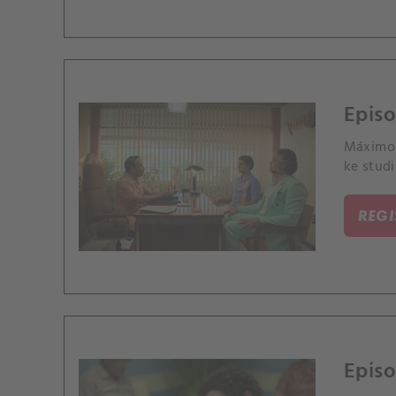
Episo
Máximo p
ke studi
REG
Episo