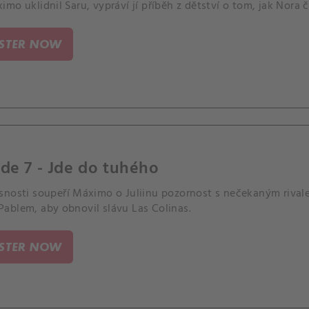
mo uklidnil Saru, vypráví jí příběh z dětství o tom, jak Nora č
ISTER NOW
de 7 - Jde do tuhého
nosti soupeří Máximo o Juliinu pozornost s nečekaným rivalem
ablem, aby obnovil slávu Las Colinas.
ISTER NOW