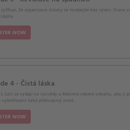
zjišťuje, že organizace stávky se neobejde bez výzev. Diane v
rápila.
ISTER NOW
de 4 - Čistá láska
 Julií se vydají na výzvědy a Máximo sebere odvahu, aby jí p
 vyšetřovaní čeká překvapivý zvrat.
ISTER NOW