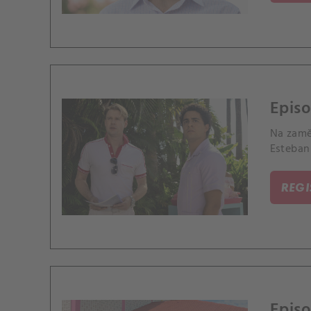
Episo
Na zamě
Esteban
REG
Episo