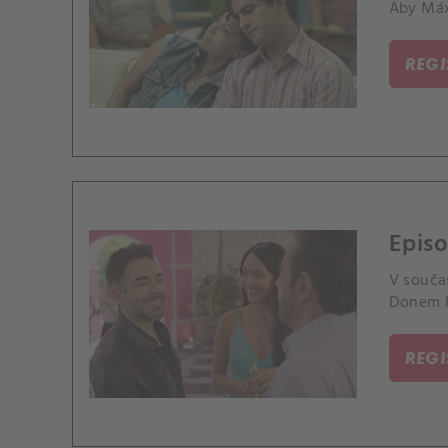
Aby Máxi
REG
Episo
V součas
Donem P
REG