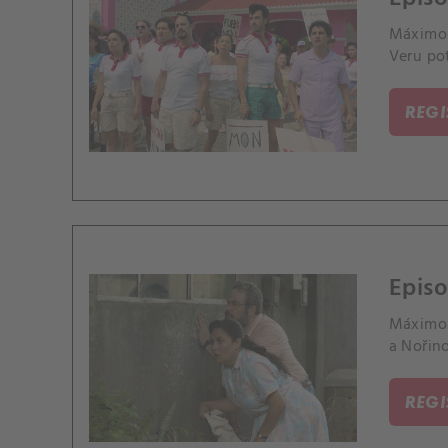
Máximo 
Veru pot
REG
Episo
Máximo s
a Nořino
REG