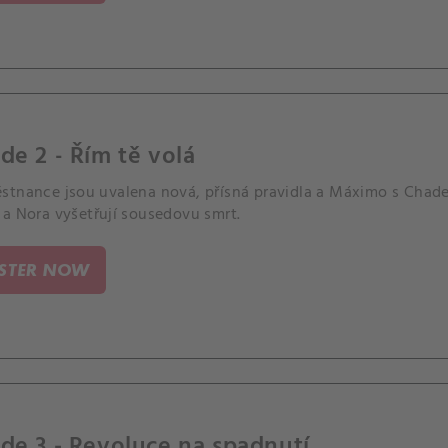
de 2 - Řím tě volá
stnance jsou uvalena nová, přísná pravidla a Máximo s Chadem
 a Nora vyšetřují sousedovu smrt.
ISTER NOW
de 3 - Revoluce na spadnutí