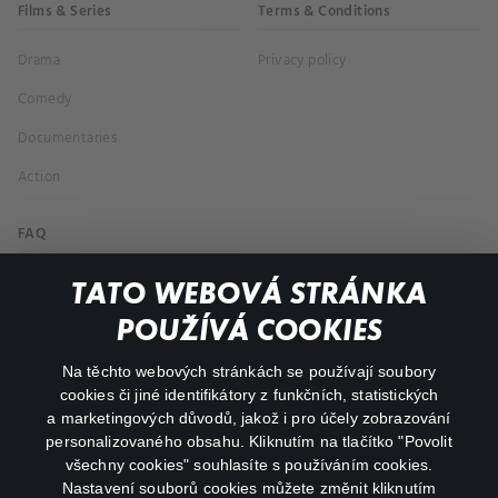
Films & Series
Terms & Conditions
Drama
Privacy policy
Comedy
Documentaries
Action
FAQ
My profile
TATO WEBOVÁ STRÁNKA
Important links
POUŽÍVÁ COOKIES
Na těchto webových stránkách se používají soubory
facebook
instagram
cookies či jiné identifikátory z funkčních, statistických
a marketingových důvodů, jakož i pro účely zobrazování
personalizovaného obsahu. Kliknutím na tlačítko "Povolit
youtube
všechny cookies" souhlasíte s používáním cookies.
Nastavení souborů cookies můžete změnit kliknutím