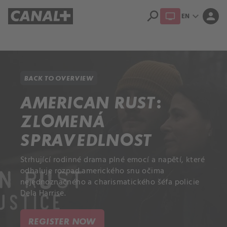
search
expand_more
person
EN
Library
Apple TV+
BACK TO OVERVIEW
AMERICAN RUST:
ZLOMENÁ
SPRAVEDLNOST
Strhující rodinné drama plné emocí a napětí, které
odhaluje rozpad amerického snu očima
nejednoznačného a charismatického šéfa policie
Dela Harrise.
REGISTER NOW