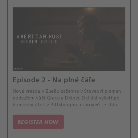
Episode 2 - Na plné čáře
Nová vražda v Buellu zažehne v Steveovi plamen
podezření vůči Grace a Delovi. Del dál vyšetřuje
bombový útok v Pittsburghu a zároveň se stále
víc zaplétá s Bratrstvem.
REGISTER NOW