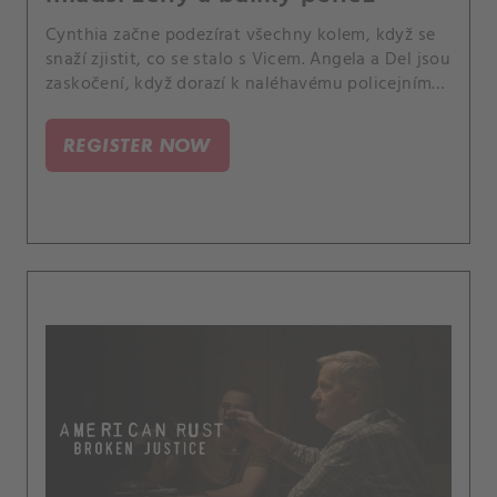
Cynthia začne podezírat všechny kolem, když se
snaží zjistit, co se stalo s Vicem. Angela a Del jsou
zaskočení, když dorazí k naléhavému policejnímu
případu, který je jiný, než čekali.
REGISTER NOW