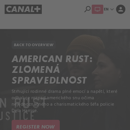
search
expand_more
person
EN
Library
Apple TV+
BACK TO OVERVIEW
AMERICAN RUST:
ZLOMENÁ
SPRAVEDLNOST
Strhující rodinné drama plné emocí a napětí, které
odhaluje rozpad amerického snu očima
nejednoznačného a charismatického šéfa policie
Dela Harrise.
REGISTER NOW