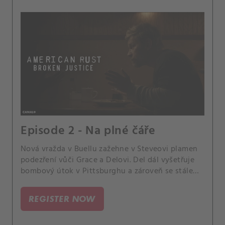
Episode 2 - Na plné čáře
Nová vražda v Buellu zažehne v Steveovi plamen
podezření vůči Grace a Delovi. Del dál vyšetřuje
bombový útok v Pittsburghu a zároveň se stále
víc zaplétá s Bratrstvem.
REGISTER NOW