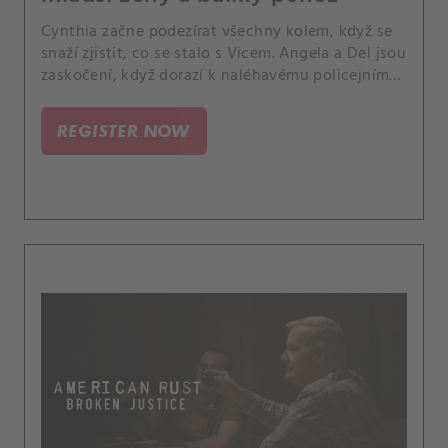
Cynthia začne podezírat všechny kolem, když se
snaží zjistit, co se stalo s Vicem. Angela a Del jsou
zaskočení, když dorazí k naléhavému policejnímu
případu, který je jiný, než čekali.
REGISTER NOW