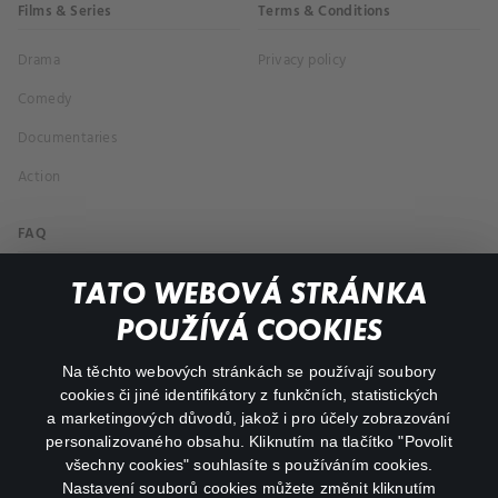
Films & Series
Terms & Conditions
Drama
Privacy policy
Comedy
Documentaries
Action
FAQ
My profile
TATO WEBOVÁ STRÁNKA
Important links
POUŽÍVÁ COOKIES
Na těchto webových stránkách se používají soubory
facebook
instagram
cookies či jiné identifikátory z funkčních, statistických
a marketingových důvodů, jakož i pro účely zobrazování
personalizovaného obsahu. Kliknutím na tlačítko "Povolit
youtube
všechny cookies" souhlasíte s používáním cookies.
Nastavení souborů cookies můžete změnit kliknutím