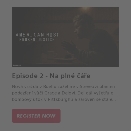
Episode 2 - Na plné čáře
Nová vražda v Buellu zažehne v Steveovi plamen
podezření vůči Grace a Delovi. Del dál vyšetřuje
bombový útok v Pittsburghu a zároveň se stále
víc zaplétá s Bratrstvem.
REGISTER NOW