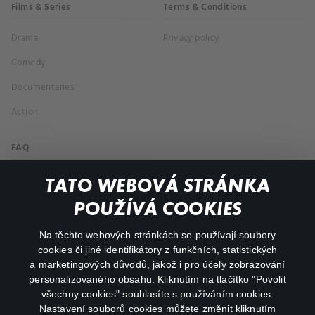
Films & Series
Terms & Conditions
Drama
Privacy policy
Comedy
Documentaries
Action
FAQ
My profile
TATO WEBOVÁ STRÁNKA
Important links
POUŽÍVÁ COOKIES
Na těchto webových stránkách se používají soubory
facebook
instagram
cookies či jiné identifikátory z funkčních, statistických
a marketingových důvodů, jakož i pro účely zobrazování
personalizovaného obsahu. Kliknutím na tlačítko "Povolit
youtube
všechny cookies" souhlasíte s používáním cookies.
Nastavení souborů cookies můžete změnit kliknutím