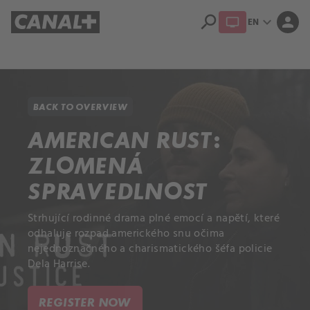
search
expand_more
person
EN
Library
Apple TV+
BACK TO OVERVIEW
AMERICAN RUST:
ZLOMENÁ
SPRAVEDLNOST
Strhující rodinné drama plné emocí a napětí, které
odhaluje rozpad amerického snu očima
nejednoznačného a charismatického šéfa policie
Dela Harrise.
REGISTER NOW