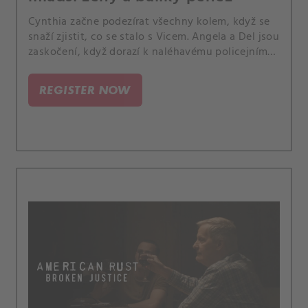
Cynthia začne podezírat všechny kolem, když se
snaží zjistit, co se stalo s Vicem. Angela a Del jsou
zaskočení, když dorazí k naléhavému policejnímu
případu, který je jiný, než čekali.
REGISTER NOW