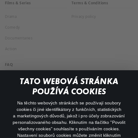
Films & Series
Terms & Conditions
Drama
Privacy policy
Comedy
Documentaries
Action
FAQ
My profile
TATO WEBOVÁ STRÁNKA
Important links
POUŽÍVÁ COOKIES
Na těchto webových stránkách se používají soubory
facebook
instagram
cookies či jiné identifikátory z funkčních, statistických
a marketingových důvodů, jakož i pro účely zobrazování
personalizovaného obsahu. Kliknutím na tlačítko "Povolit
youtube
všechny cookies" souhlasíte s používáním cookies.
Nastavení souborů cookies můžete změnit kliknutím