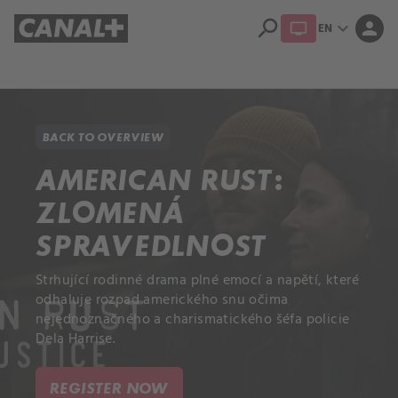
search
expand_more
person
EN
Library
Apple TV+
BACK TO OVERVIEW
AMERICAN RUST:
ZLOMENÁ
SPRAVEDLNOST
Strhující rodinné drama plné emocí a napětí, které
odhaluje rozpad amerického snu očima
nejednoznačného a charismatického šéfa policie
Dela Harrise.
REGISTER NOW