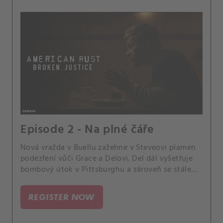
Episode 2 - Na plné čáře
Nová vražda v Buellu zažehne v Steveovi plamen
podezření vůči Grace a Delovi. Del dál vyšetřuje
bombový útok v Pittsburghu a zároveň se stále
víc zaplétá s Bratrstvem.
REGISTER NOW