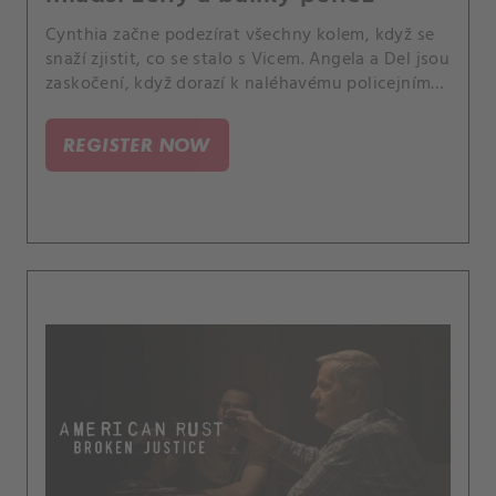
Cynthia začne podezírat všechny kolem, když se
snaží zjistit, co se stalo s Vicem. Angela a Del jsou
zaskočení, když dorazí k naléhavému policejnímu
případu, který je jiný, než čekali.
REGISTER NOW