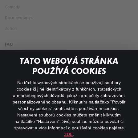
Comedy
Documentaries
Action
FAQ
My profile
TATO WEBOVÁ STRÁNKA
Important links
POUŽÍVÁ COOKIES
Na těchto webových stránkách se používají soubory
facebook
instagram
cookies či jiné identifikátory z funkčních, statistických
a marketingových důvodů, jakož i pro účely zobrazování
personalizovaného obsahu. Kliknutím na tlačítko "Povolit
youtube
všechny cookies" souhlasíte s používáním cookies.
Nastavení souborů cookies můžete změnit kliknutím
na tlačítko "Nastavení". Svůj souhlas můžete odvolat či
spravovat a více informací o používání cookies najdete
ZDE
.