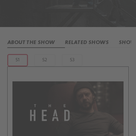
ABOUT THE SHOW
RELATED SHOWS
SHOW 
S1
S2
S3