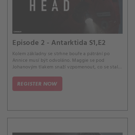
Episode 2 - Antarktida S1,E2
Kolem základny se strhne bouře a pátrání po
Annice musí být odvoláno. Maggie se pod
Johanovým tlakem snaží vzpomenout, co se stalo
po Milesově smrti.
REGISTER NOW