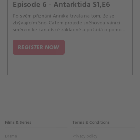
Episode 6 - Antarktida S1,E6
Po svém přiznání Annika trvala na tom, že se
zbývajícím Sno-Catem projede sněhovou vánicí
směrem ke kanadské základně a požádá o pomoc.
Možná to byla sebevražedná mise, ale byla to
správná věc.
REGISTER NOW
Films & Series
Terms & Conditions
Drama
Privacy policy