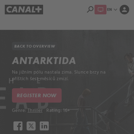
search
expand_more
person
EN
Library
Apple TV+
BACK TO OVERVIEW
ANTARKTIDA
Na jižním pólu nastala zima. Slunce brzy na
příštích šest měsíců zmizí.
REGISTER NOW
Genre:
Thriller
Rating: 16+