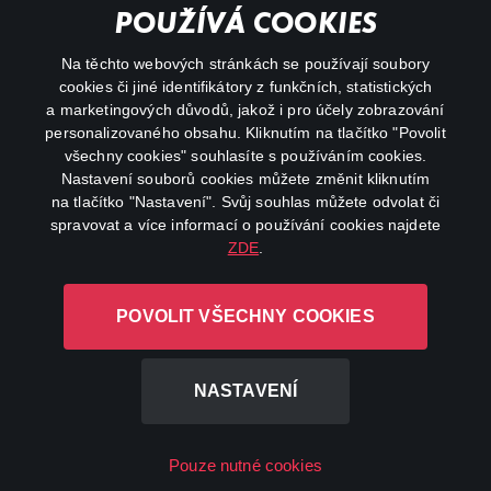
Important links
POUŽÍVÁ COOKIES
Na těchto webových stránkách se používají soubory
facebook
instagram
cookies či jiné identifikátory z funkčních, statistických
a marketingových důvodů, jakož i pro účely zobrazování
personalizovaného obsahu. Kliknutím na tlačítko "Povolit
youtube
všechny cookies" souhlasíte s používáním cookies.
Nastavení souborů cookies můžete změnit kliknutím
na tlačítko "Nastavení". Svůj souhlas můžete odvolat či
spravovat a více informací o používání cookies najdete
ZDE
.
Canal+ Luxembourg S. à r.l. se sídlem Rue Albert Borschette 4,
L-1246 Luxembourg R.C.S.
POVOLIT VŠECHNY COOKIES
Luxembourg: B 87.905
All rights reserved
NASTAVENÍ
©
2026
Pouze nutné cookies