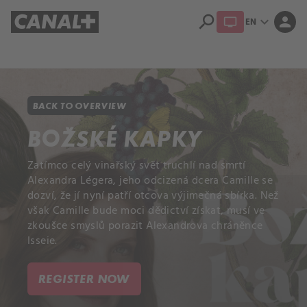
search
expand_more
person
EN
Library
Apple TV+
BACK TO OVERVIEW
BOŽSKÉ KAPKY
Zatímco celý vinařský svět truchlí nad smrtí
Alexandra Légera, jeho odcizená dcera Camille se
dozví, že jí nyní patří otcova výjimečná sbírka. Než
však Camille bude moci dědictví získat, musí ve
zkoušce smyslů porazit Alexandrova chráněnce
Isseie.
REGISTER NOW