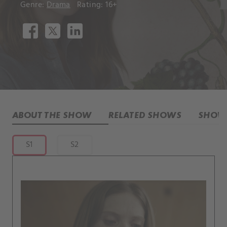
Genre:
Drama
Rating: 16+
ABOUT THE SHOW
RELATED SHOWS
SHOW 
S1
S2