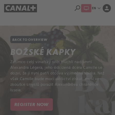
search
expand_more
person
EN
Library
Apple TV+
BACK TO OVERVIEW
BOŽSKÉ KAPKY
Zatímco celý vinařský svět truchlí nad smrtí
Alexandra Légera, jeho odcizená dcera Camille se
dozví, že jí nyní patří otcova výjimečná sbírka. Než
však Camille bude moci dědictví získat, musí ve
zkoušce smyslů porazit Alexandrova chráněnce
Isseie.
REGISTER NOW