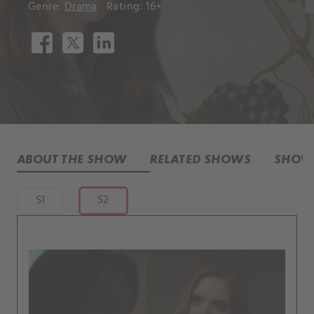
Genre:
Drama
Rating: 16+
ABOUT THE SHOW
RELATED SHOWS
SHOW 
S1
S2