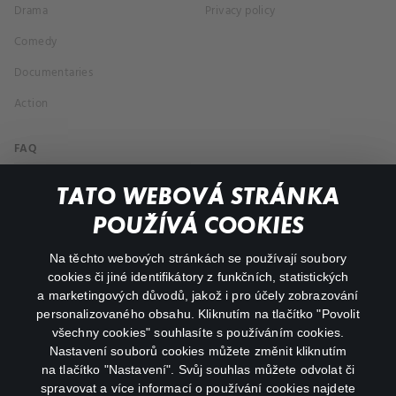
Drama
Privacy policy
Comedy
Documentaries
Action
FAQ
My profile
TATO WEBOVÁ STRÁNKA
Important links
POUŽÍVÁ COOKIES
Na těchto webových stránkách se používají soubory
facebook
instagram
cookies či jiné identifikátory z funkčních, statistických
a marketingových důvodů, jakož i pro účely zobrazování
personalizovaného obsahu. Kliknutím na tlačítko "Povolit
youtube
všechny cookies" souhlasíte s používáním cookies.
Nastavení souborů cookies můžete změnit kliknutím
na tlačítko "Nastavení". Svůj souhlas můžete odvolat či
spravovat a více informací o používání cookies najdete