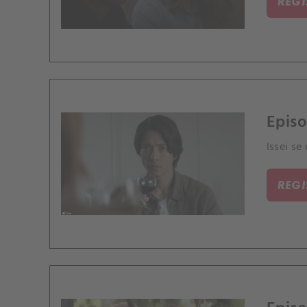
REG
Episo
Issei se
REG