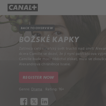
Library
Apple TV+
BACK TO OVERVIEW
BOŽSKÉ KAPKY
Zatímco celý vinařský svět truchlí nad smrtí Alexa
dcera Camille se dozví, že jí nyní patří otcova výj
Camille bude moci dědictví získat, musí ve zkoušc
Alexandrova chráněnce Isseie.
REGISTER NOW
Genre:
Drama
Rating: 16+