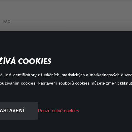
FAQ
My profile
Important links
ÍVÁ COOKIES
 jiné identifikátory z funkčních, statistických a marketingových dův
 používáním cookies. Nastavení souborů cookies můžete změnit kliknut
ASTAVENÍ
Pouze nutné cookies