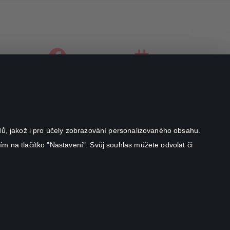
facebook
instagram
youtube
odů, jakož i pro účely zobrazování personalizovaného obsahu.
ím na tlačítko "Nastavení". Svůj souhlas můžete odvolat či
Canal+ Luxembourg S. à r.l. se sídlem Rue Albert Borschette 4,
L-1246 Luxembourg R.C.S.
Luxembourg: B 87.905
All rights reserved
©
2026