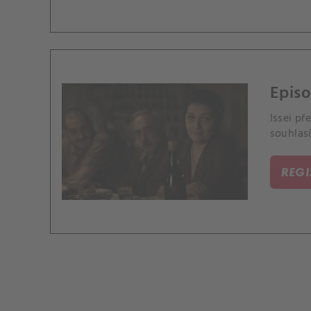
Episo
Issei p
souhlasí
REG