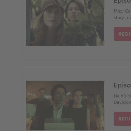
Episo
Mezi Cam
starý ro
REG
Episo
Na důlež
Davidov
REG