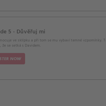
de 5 - Důvěřuj mi
řenocuje ve sklípku a při tom se mu vybaví temné vzpomínky. T
, že se setká s Davidem.
ISTER NOW