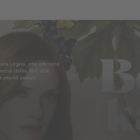
ndra Légera, jeho odcizená
imečná sbírka. Než však
e smyslů porazit