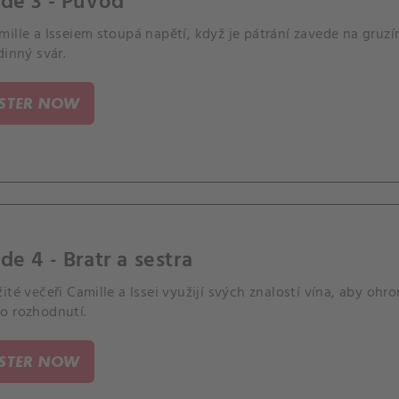
de 3 - Původ
ille a Isseiem stoupá napětí, když je pátrání zavede na gruzí
dinný svár.
ISTER NOW
de 4 - Bratr a sestra
ité večeři Camille a Issei využijí svých znalostí vína, aby ohr
o rozhodnutí.
ISTER NOW