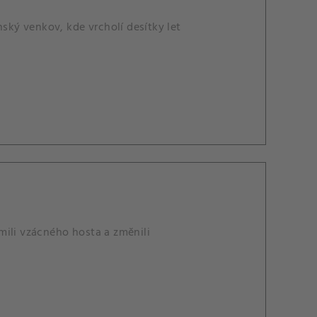
nský venkov, kde vrcholí desítky let
omili vzácného hosta a změnili