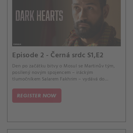
Episode 2 - Černá srdc S1,E2
Den po začátku bitvy o Mosul se Martinův tým,
posílený novým spojencem – iráckým
tlumočníkem Salarem Fakhrim – vydává do
kanalizační sítě, aby pod záminkou bezpečnostní
mise vypátral Farese, zatímco Olivier leží v
REGISTER NOW
kómatu. Zároveň se Adele, podporovaná kurdskou
rozvědkou, vydává hledat Salwu.