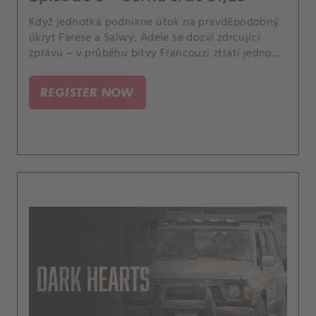
Když jednotka podnikne útok na pravděpodobný
úkryt Farese a Salwy, Adele se dozví zdrcující
zprávu – v průběhu bitvy Francouzi ztratí jednoho
ze svých vlastních.
REGISTER NOW