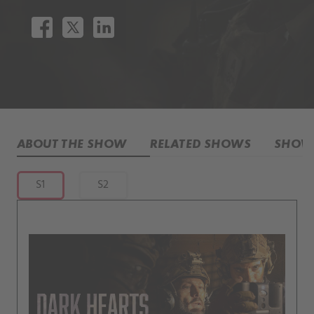
ABOUT THE SHOW
RELATED SHOWS
SHOW 
S1
S2