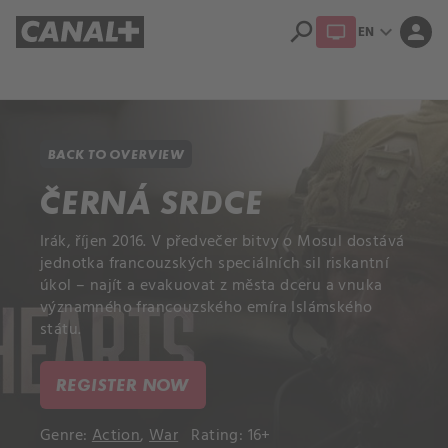
search
expand_more
person
EN
Library
Apple TV+
BACK TO OVERVIEW
ČERNÁ SRDCE
Irák, říjen 2016. V předvečer bitvy o Mosul dostává
jednotka francouzských speciálních sil riskantní
úkol – najít a evakuovat z města dceru a vnuka
významného francouzského emíra Islámského
státu.
REGISTER NOW
Genre:
Action
,
War
Rating: 16+