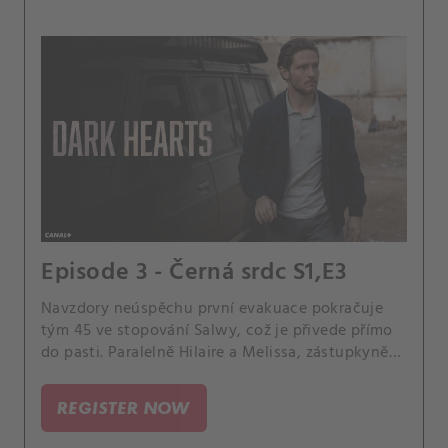
Episode 3 - Černá srdc S1,E3
Navzdory neúspěchu první evakuace pokračuje
tým 45 ve stopování Salwy, což je přivede přímo
do pasti. Paralelně Hilaire a Melissa, zástupkyně
Adele, stále na stopě džihádistů, sledují stopu
humanitárního pracovníka ze Západu, kterého
REGISTER NOW
zachytily na své základně.