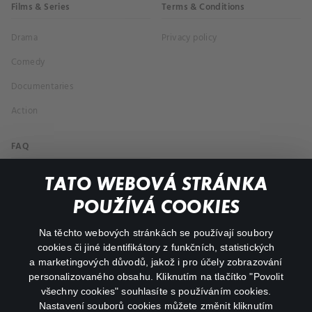
Films & Series
Terms & Conditions
Drama
Privacy policy
Comedy
Documentaries
Action
FAQ
My profile
TATO WEBOVÁ STRÁNKA
Important links
POUŽÍVÁ COOKIES
Na těchto webových stránkách se používají soubory
facebook
instagram
cookies či jiné identifikátory z funkčních, statistických
a marketingových důvodů, jakož i pro účely zobrazování
personalizovaného obsahu. Kliknutím na tlačítko "Povolit
youtube
všechny cookies" souhlasíte s používáním cookies.
Nastavení souborů cookies můžete změnit kliknutím