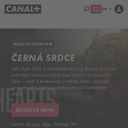
search
expand_more
person
EN
Library
Apple TV+
BACK TO OVERVIEW
ČERNÁ SRDCE
Irák, říjen 2016. V předvečer bitvy o Mosul dostává
jednotka francouzských speciálních sil riskantní
úkol – najít a evakuovat z města dceru a vnuka
významného francouzského emíra Islámského
státu.
REGISTER NOW
Genre:
Action
,
War
Rating: 16+