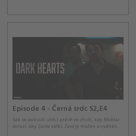
Episode 4 - Černá srdc S2,E4
Sab se pokouší utéct právě ve chvíli, kdy Moktar
dorazí, aby Zaïda zatkl. Zaïd je mučen a vydírán.