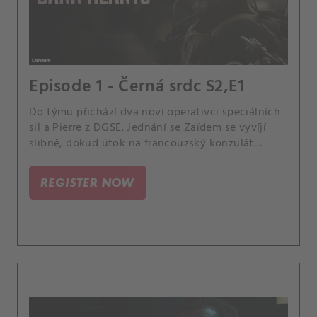
Episode 1 - Černá srdc S2,E1
Do týmu přichází dva noví operativci speciálních
sil a Pierre z DGSE. Jednání se Zaïdem se vyvíjí
slibně, dokud útok na francouzský konzulát
všechno nezmění.
REGISTER NOW