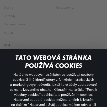
Drama
Privacy policy
Comedy
Documentaries
Action
FAQ
My profile
TATO WEBOVÁ STRÁNKA
Important links
POUŽÍVÁ COOKIES
Na těchto webových stránkách se používají soubory
facebook
instagram
cookies či jiné identifikátory z funkčních, statistických
a marketingových důvodů, jakož i pro účely zobrazování
personalizovaného obsahu. Kliknutím na tlačítko "Povolit
youtube
všechny cookies" souhlasíte s používáním cookies.
Nastavení souborů cookies můžete změnit kliknutím
na tlačítko "Nastavení". Svůj souhlas můžete odvolat či