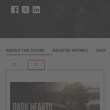
ABOUT THE SHOW
RELATED SHOWS
SHOW 
S1
S2