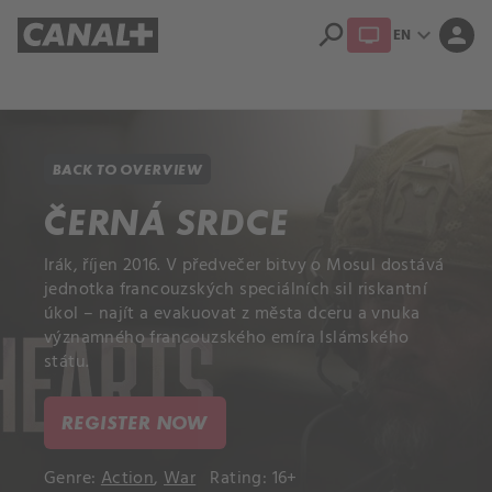
search
expand_more
person
EN
Library
Apple TV+
BACK TO OVERVIEW
ČERNÁ SRDCE
Irák, říjen 2016. V předvečer bitvy o Mosul dostává
jednotka francouzských speciálních sil riskantní
úkol – najít a evakuovat z města dceru a vnuka
významného francouzského emíra Islámského
státu.
REGISTER NOW
Genre:
Action
,
War
Rating: 16+