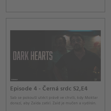
Episode 4 - Černá srdc S2,E4
Sab se pokouší utéct právě ve chvíli, kdy Moktar
dorazí, aby Zaïda zatkl. Zaïd je mučen a vydírán.