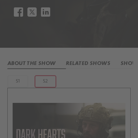
ABOUT THE SHOW
RELATED SHOWS
SHOW 
S1
S2