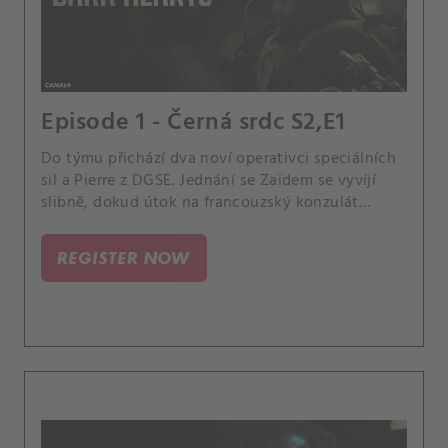
Episode 1 - Černá srdc S2,E1
Do týmu přichází dva noví operativci speciálních
sil a Pierre z DGSE. Jednání se Zaïdem se vyvíjí
slibně, dokud útok na francouzský konzulát
všechno nezmění.
REGISTER NOW