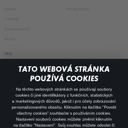
Drama
Privacy policy
Comedy
Documentaries
Action
FAQ
My profile
TATO WEBOVÁ STRÁNKA
Important links
POUŽÍVÁ COOKIES
Na těchto webových stránkách se používají soubory
facebook
instagram
cookies či jiné identifikátory z funkčních, statistických
a marketingových důvodů, jakož i pro účely zobrazování
personalizovaného obsahu. Kliknutím na tlačítko "Povolit
youtube
všechny cookies" souhlasíte s používáním cookies.
Nastavení souborů cookies můžete změnit kliknutím
na tlačítko "Nastavení". Svůj souhlas můžete odvolat či