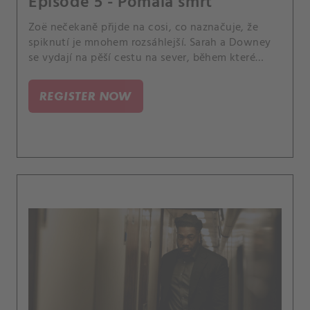
Episode 5 - Pomalá smrt
Zoë nečekaně přijde na cosi, co naznačuje, že
spiknutí je mnohem rozsáhlejší. Sarah a Downey
se vydají na pěší cestu na sever, během které
poodkrývají svou minulost.
REGISTER NOW