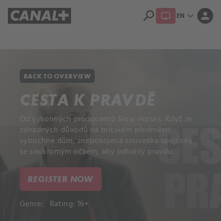
search
expand_more
person
EN
Library
Apple TV+
BACK TO OVERVIEW
CESTA K PRAVDĚ
Od výkonných producentů Slow Horses. Když ze
záhadných důvodů na britském předměstí
vybuchne dům, znepokojená sousedka spojí síly
se soukromým očkem, aby odhalily pravdu.
REGISTER NOW
Genre:
Rating: 16+