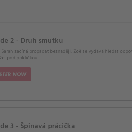
ode 2 - Druh smutku
 Sarah začíná propadat beznaději, Zoë se vydává hledat odpov
ržel pod pokličkou.
ISTER NOW
de 3 - Špinavá prácička