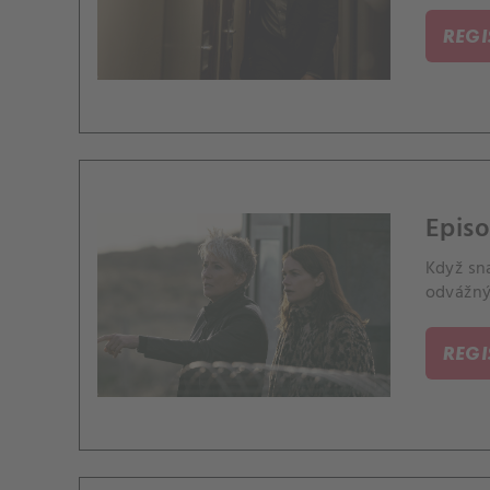
REG
Episo
Když sn
odvážný
REG