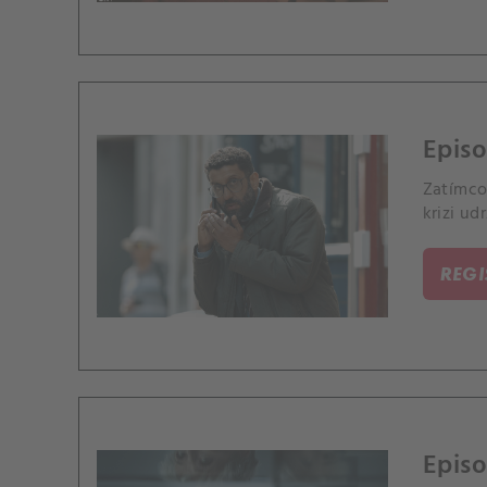
Epis
Zatímco
krizi ud
REG
Episo