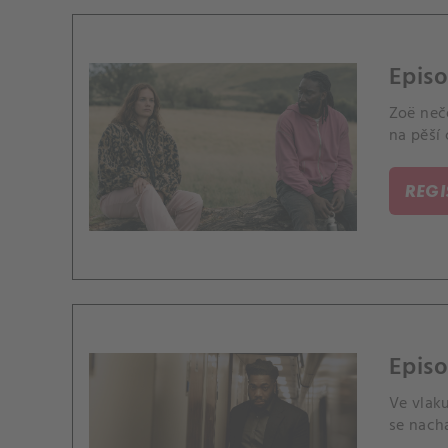
Episo
Zoë neče
na pěší 
REG
Episo
Ve vlaku
se nach