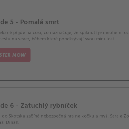
de 5 - Pomalá smrt
kaně přijde na cosi, co naznačuje, že spiknutí je mnohem roz
cestu na sever, během které poodkrývají svou minulost.
ISTER NOW
de 6 - Zatuchlý rybníček
 do Skotska začíná nebezpečná hra na kočku a myš. Sara a Zoë
ází Dinah.