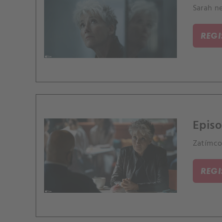
Sarah n
REG
Episo
Zatímco
REG