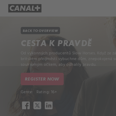
Library
Apple TV+
BACK TO OVERVIEW
CESTA K PRAVDĚ
Od výkonných producentů Slow Horses. Když ze 
britském předměstí vybuchne dům, znepokojená so
soukromým očkem, aby odhalily pravdu.
REGISTER NOW
Genre:
Rating: 16+