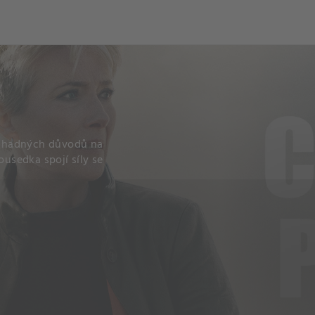
záhadných důvodů na
usedka spojí síly se