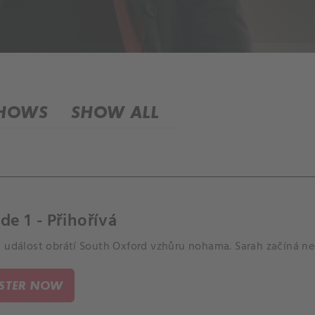
SHOWS
SHOW ALL
de 1 - Přihořívá
á událost obrátí South Oxford vzhůru nohama. Sarah začíná 
ISTER NOW