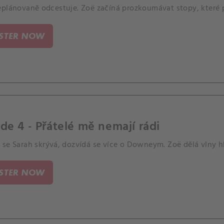
eplánovaně odcestuje. Zoë začíná prozkoumávat stopy, které 
ISTER NOW
de 4 - Přátelé mě nemají rádi
 se Sarah skrývá, dozvídá se více o Downeym. Zoë dělá vlny h
ISTER NOW