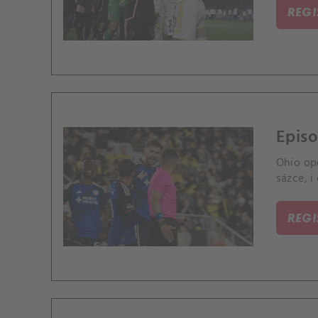
REG
Episo
Ohio opě
sázce, i
REG