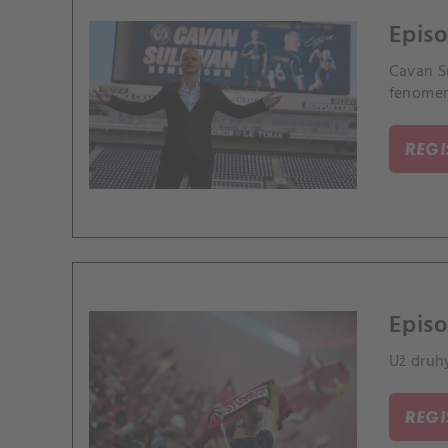
Episo
Cavan S
fenomen
REG
Episo
Už druhý
REG