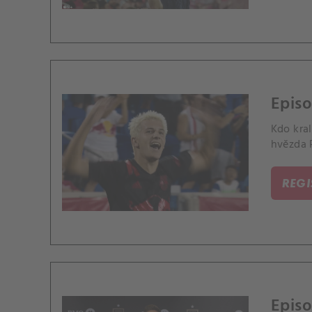
Epis
Kdo kra
hvězda 
REG
Episo