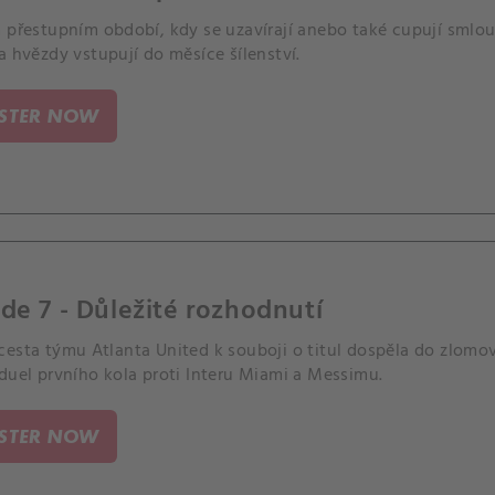
 přestupním období, kdy se uzavírají anebo také cupují smlou
a hvězdy vstupují do měsíce šílenství.
ISTER NOW
de 7 - Důležité rozhodnutí
cesta týmu Atlanta United k souboji o titul dospěla do zlomo
duel prvního kola proti Interu Miami a Messimu.
ISTER NOW