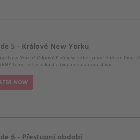
ode 5 - Králové New Yorku
luje New Yorku? Odpověď přinese vůbec první Hudson River Der
RBNY John Tolkin zakusí odvrácenou stranu slávy.
ISTER NOW
de 6 - Přestupní období