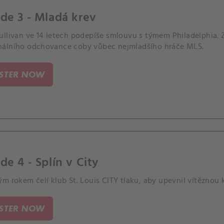
de 3 - Mladá krev
ullivan ve 14 letech podepíše smlouvu s týmem Philadelphia.
álního odchovance coby vůbec nejmladšího hráče MLS.
ISTER NOW
de 4 - Splín v City
m rokem čelí klub St. Louis CITY tlaku, aby upevnil vítěznou 
ISTER NOW