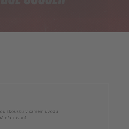
čnou zkoušku v samém úvodu
ná očekávání.