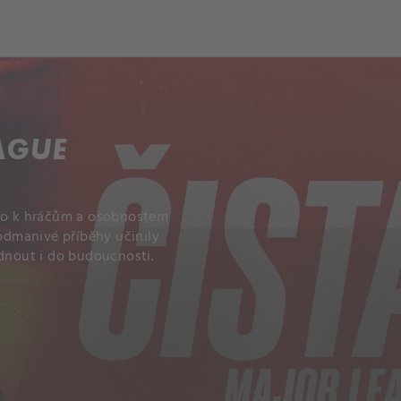
AGUE
zko k hráčům a osobnostem
dmanivé příběhy učinily
nout i do budoucnosti.