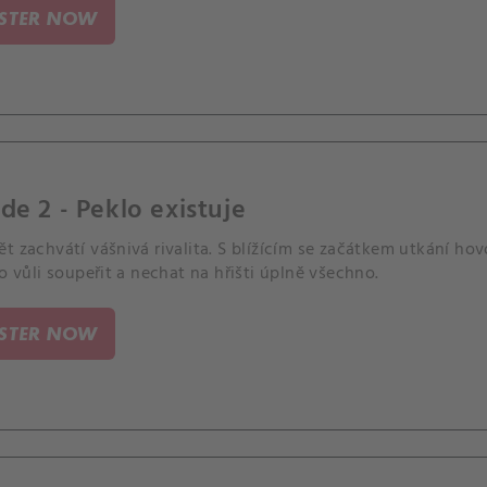
ISTER NOW
de 2 - Peklo existuje
t zachvátí vášnivá rivalita. S blížícím se začátkem utkání ho
 o vůli soupeřit a nechat na hřišti úplně všechno.
ISTER NOW