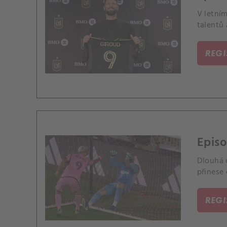
V letním
talentů 
REG
Episo
Dlouhá 
přinese 
REG