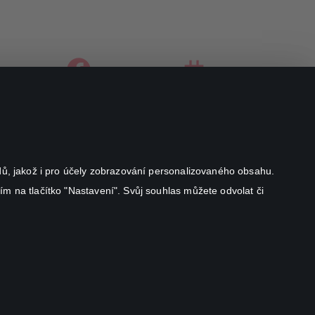
facebook
instagram
youtube
odů, jakož i pro účely zobrazování personalizovaného obsahu.
ím na tlačítko "Nastavení". Svůj souhlas můžete odvolat či
Canal+ Luxembourg S. à r.l. se sídlem Rue Albert Borschette 4,
L-1246 Luxembourg R.C.S.
Luxembourg: B 87.905
All rights reserved
©
2026