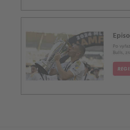
Episo
Po vyřaz
Bulls, 
REG