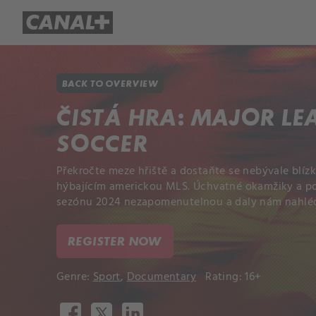
Library
Apple TV+
BACK TO OVERVIEW
ČISTÁ HRA: MAJOR LE
SOCCER
Překročte meze hřiště a dostaňte se nebývale blí
hýbajícím americkou MLS. Úchvatné okamžiky a po
sezónu 2024 nezapomenutelnou a daly nám nahléd
REGISTER NOW
Genre:
Sport
,
Documentary
Rating: 16+