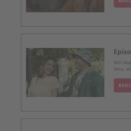
REG
Episo
Will do
ženy, a
REG