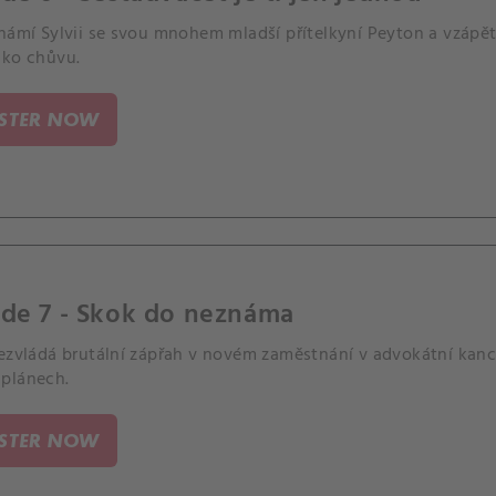
námí Sylvii se svou mnohem mladší přítelkyní Peyton a vzápětí 
ako chůvu.
ISTER NOW
ode 7 - Skok do neznáma
ezvládá brutální zápřah v novém zaměstnání v advokátní kance
plánech.
ISTER NOW