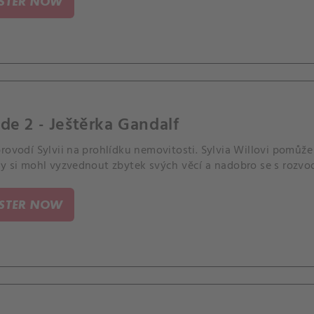
ISTER NOW
de 2 - Ještěrka Gandalf
provodí Sylvii na prohlídku nemovitosti. Sylvia Willovi pomů
by si mohl vyzvednout zbytek svých věcí a nadobro se s rozv
ISTER NOW