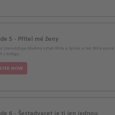
de 5 - Přítel mé ženy
o znervózňuje důvěrný vztah Willa a Sylvie, a tak Willa pozv
ít s kolegy.
ISTER NOW
de 6 - Šestadvacet je ti jen jednou