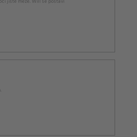
čí jisté meze. Will se postaví
.