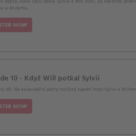
o deptá, kolik času spolu Sylvia a Will tráví, až nakonec překro
mu a Andymu.
ISTER NOW
de 10 - Když Will potkal Sylvii
ý díl. Na kolaudační párty narůstá napětí mezi Sylvií a Willem
ISTER NOW