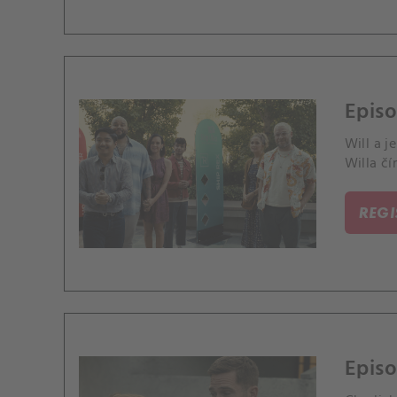
Episo
Will a j
Willa čí
REG
Episo