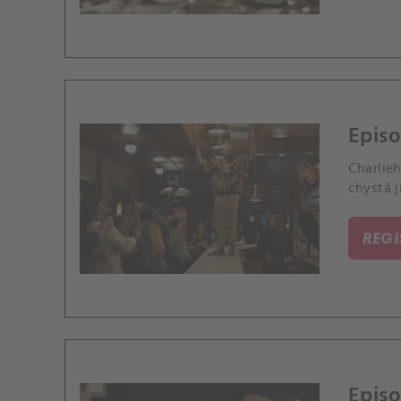
Episo
Charlieh
chystá j
REG
Episo