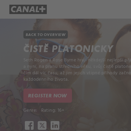
Library
Apple TV+
BACK TO OVERVIEW
ČISTĚ PLATONICKY
Seth Rogen a Rose Byrne hrají někdejší nejlepší přá
a nyní, na prahu středního věku, svůj čistě platoni
čím dál víc času, až jim jejich vtipné příhody zač
každodenního života.
REGISTER NOW
Genre:
Rating: 16+