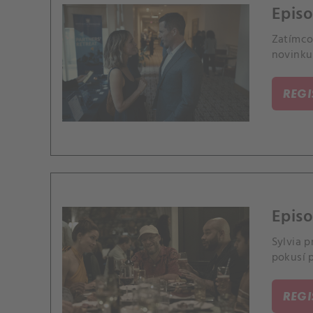
Episo
Zatímco 
novinku
REG
Episo
Sylvia p
pokusí p
REG