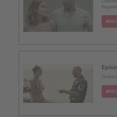
Charlieh
Reggie
REG
Episo
Závěrečn
REG