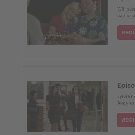
Will sez
najme j
REG
Epis
Sylvia n
Andyho 
REG