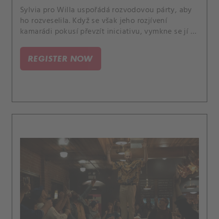
Sylvia pro Willa uspořádá rozvodovou párty, aby
ho rozveselila. Když se však jeho rozjívení
kamarádi pokusí převzít iniciativu, vymkne se jí to
z rukou.
REGISTER NOW