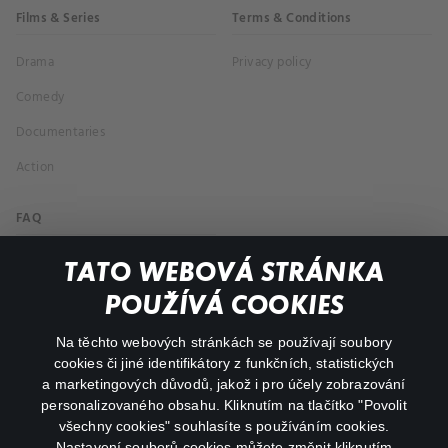
Films & Series
Terms & Conditions
Drama
Privacy policy
Comedy
Documentaries
Action
FAQ
My profile
TATO WEBOVÁ STRÁNKA
Important links
POUŽÍVÁ COOKIES
Na těchto webových stránkách se používají soubory
facebook
instagram
cookies či jiné identifikátory z funkčních, statistických
a marketingových důvodů, jakož i pro účely zobrazování
personalizovaného obsahu. Kliknutím na tlačítko "Povolit
youtube
všechny cookies" souhlasíte s používáním cookies.
Nastavení souborů cookies můžete změnit kliknutím