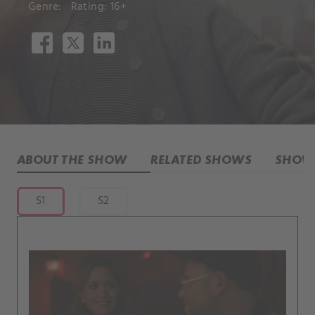
Genre:
Rating: 16+
ABOUT THE SHOW
RELATED SHOWS
SHOW 
S1
S2