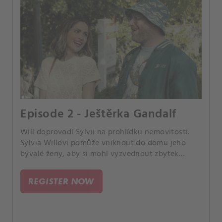
Episode 2 - Ještěrka Gandalf
Will doprovodí Sylvii na prohlídku nemovitosti.
Sylvia Willovi pomůže vniknout do domu jeho
bývalé ženy, aby si mohl vyzvednout zbytek
svých věcí a nadobro se s rozvodem vyrovnat.
REGISTER NOW