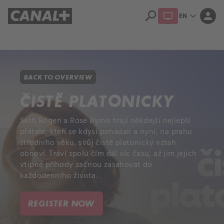
search
expand_more
person
EN
Library
Apple TV+
BACK TO OVERVIEW
ČISTĚ PLATONICKY
Seth Rogen a Rose Byrne hrají někdejší nejlepší
přátele, kteří se kdysi pohádali a nyní, na prahu
středního věku, svůj čistě platonický vztah
obnoví. Tráví spolu čím dál víc času, až jim jejich
vtipné příhody začnou zasahovat do
každodenního života.
REGISTER NOW