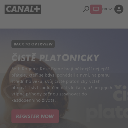
search
expand_more
person
EN
Library
Apple TV+
BACK TO OVERVIEW
ČISTĚ PLATONICKY
Seth Rogen a Rose Byrne hrají někdejší nejlepší
přátele, kteří se kdysi pohádali a nyní, na prahu
středního věku, svůj čistě platonický vztah
obnoví. Tráví spolu čím dál víc času, až jim jejich
vtipné příhody začnou zasahovat do
každodenního života.
REGISTER NOW