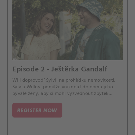
Episode 2 - Ještěrka Gandalf
Will doprovodí Sylvii na prohlídku nemovitosti.
Sylvia Willovi pomůže vniknout do domu jeho
bývalé ženy, aby si mohl vyzvednout zbytek
svých věcí a nadobro se s rozvodem vyrovnat.
REGISTER NOW