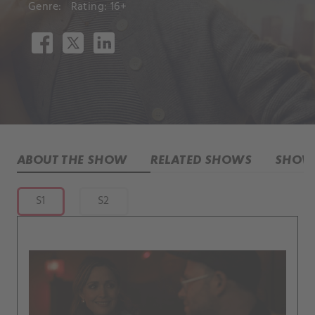
Genre:
Rating: 16+
ABOUT THE SHOW
RELATED SHOWS
SHOW 
S1
S2