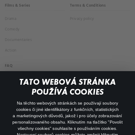
Films & Series
Terms & Conditions
Drama
Privacy policy
Comedy
Documentaries
Action
FAQ
My profile
TATO WEBOVÁ STRÁNKA
Important links
POUŽÍVÁ COOKIES
Na těchto webových stránkách se používají soubory
facebook
instagram
cookies či jiné identifikátory z funkčních, statistických
a marketingových důvodů, jakož i pro účely zobrazování
personalizovaného obsahu. Kliknutím na tlačítko "Povolit
youtube
všechny cookies" souhlasíte s používáním cookies.
Nastavení souborů cookies můžete změnit kliknutím