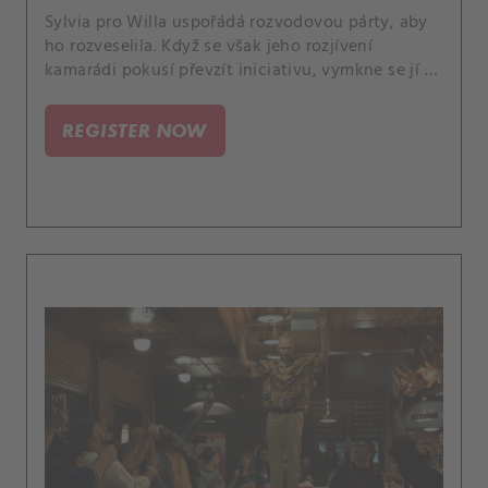
Sylvia pro Willa uspořádá rozvodovou párty, aby
ho rozveselila. Když se však jeho rozjívení
kamarádi pokusí převzít iniciativu, vymkne se jí to
z rukou.
REGISTER NOW