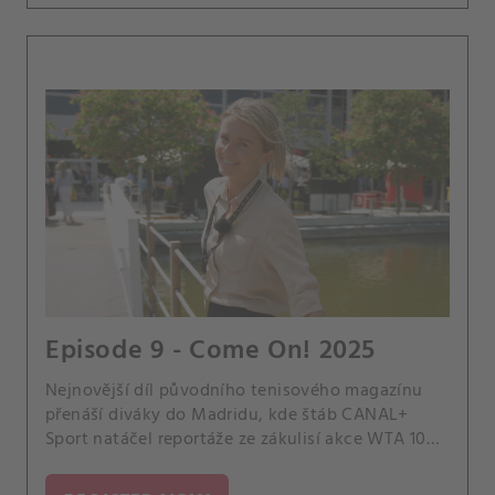
Episode 9 - Come On! 2025
Nejnovější díl původního tenisového magazínu
přenáší diváky do Madridu, kde štáb CANAL+
Sport natáčel reportáže ze zákulisí akce WTA 1000
a rozhovory s jejími nejzářivějšími hvězdami. Role
průvodkyně se ujala bývalá světová pětka Daniela