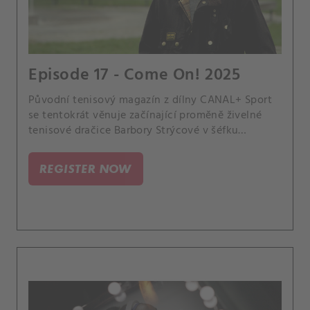
Episode 17 - Come On! 2025
Původní tenisový magazín z dílny CANAL+ Sport
se tentokrát věnuje začínající proměně živelné
tenisové dračice Barbory Strýcové v šéfku
reprezentačního týmu v BJK Cupu i na olympiádě.
A všímá si, které hvězdy se jako první
REGISTER NOW
kvalifikovaly na pompézní slavnosti WTA Finals,
při níž se v Rijádu utká osm nejlepších dam a osm
nejlepších párů roku.