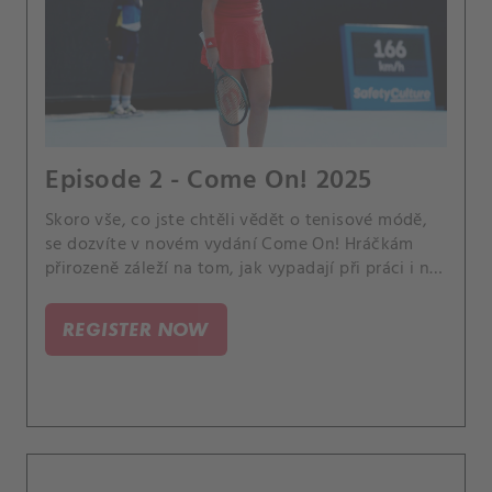
Episode 2 - Come On! 2025
Skoro vše, co jste chtěli vědět o tenisové módě,
se dozvíte v novém vydání Come On! Hráčkám
přirozeně záleží na tom, jak vypadají při práci i na
společenských akcích. Čerstvý díl originálního
magazín CANAL+ Sport pojednává o
REGISTER NOW
extravagantních modelech, róbách na plesy a
bankety i sponzorském oblečení na kurty.