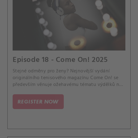
Episode 18 - Come On! 2025
Stejné odměny pro ženy? Nejnovější vydání
originálního tenisového magazínu Come On! se
především věnuje ožehavému tématu výdělků na
okruzích WTA a ATP Tour. Je spravedlivé, aby ženy
i muži dostávaly stejné honoráře, třebaže pánové
REGISTER NOW
leckdy hrají delší zápasy a přitahují větší
pozornost fanoušků i sponzorů?.