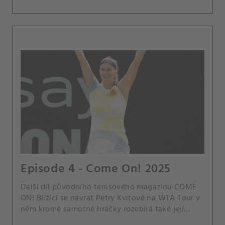
Episode 4 - Come On! 2025
Další díl původního tenisového magazínu COME
ON! Blížící se návrat Petry Kvitové na WTA Tour v
něm kromě samotné hráčky rozebírá také její
manžel a trenér Jiří Vaněk. Dále jsme se zaměřili