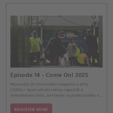
Episode 14 - Come On! 2025
Nejnovější díl tenisového magazínu z dílny
CANAL+ Sport přináší velkou reportáž o
mimořádném tlaku, se kterým se profesionálky na
okruhu WTA potýkají. Nejenže jsou samy na
kurtu, na němž je pozorují fanoušci z různých
REGISTER NOW
koutů světa.