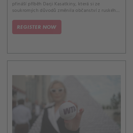
přináší příběh Darji Kasatkiny, která si ze
soukromých důvodů změnila občanství z ruského
na australské. Poutavě rozebírá další podobné
případy a uvádí je do souvislostí.
REGISTER NOW