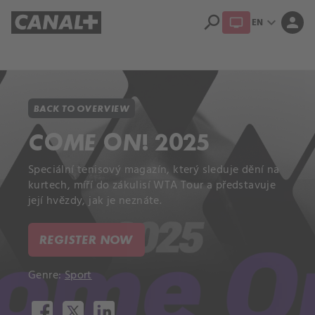
search
expand_more
person
EN
Library
Apple TV+
BACK TO OVERVIEW
COME ON! 2025
Speciální tenisový magazín, který sleduje dění na
kurtech, míří do zákulisí WTA Tour a představuje
její hvězdy, jak je neznáte.
REGISTER NOW
Genre:
Sport