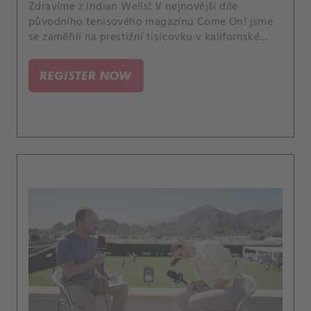
Zdravíme z Indian Wells! V nejnovější díle
původního tenisového magazínu Come On! jsme
se zaměřili na prestižní tisícovku v kalifornské
poušti, kde po celý turnaj máme svůj štáb
CANAL+ Sport. Dále přiblížíme novou vizuální
REGISTER NOW
identitu WTA a podíváme se na nejlepší údery
Petry Kvitové z jejího první zápasu v Austinu.