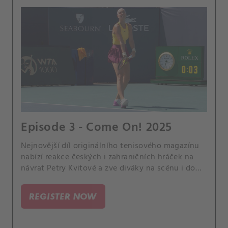
Episode 3 - Come On! 2025
Nejnovější díl originálního tenisového magazínu
nabízí reakce českých i zahraničních hráček na
návrat Petry Kvitové a zve diváky na scénu i do
zákulisí oblíbeného turnaje WTA 500 v Linci, na
němž měl CANAL+ Sport svůj štáb, včetně
REGISTER NOW
expertky Andrey Hlaváčkové.