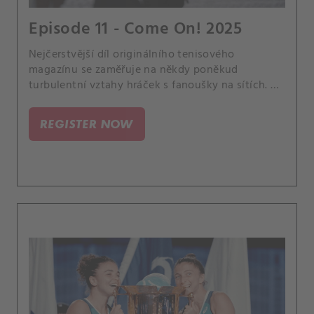
Episode 11 - Come On! 2025
Nejčerstvější díl originálního tenisového
magazínu se zaměřuje na někdy poněkud
turbulentní vztahy hráček s fanoušky na sítích. A
vyprovází do penze Steva Simona, kontroverzního
šéfa WTA, jehož tahy v branži vyvolaly hodně
REGISTER NOW
nespokojenosti a pobouření.