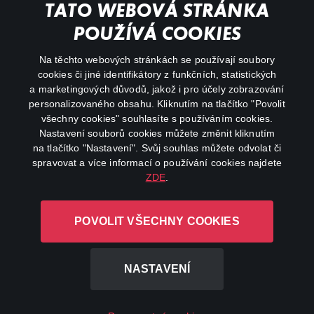
My profile
TATO WEBOVÁ STRÁNKA
Important links
POUŽÍVÁ COOKIES
Na těchto webových stránkách se používají soubory
facebook
instagram
cookies či jiné identifikátory z funkčních, statistických
a marketingových důvodů, jakož i pro účely zobrazování
personalizovaného obsahu. Kliknutím na tlačítko "Povolit
youtube
všechny cookies" souhlasíte s používáním cookies.
Nastavení souborů cookies můžete změnit kliknutím
na tlačítko "Nastavení". Svůj souhlas můžete odvolat či
spravovat a více informací o používání cookies najdete
ZDE
.
Canal+ Luxembourg S. à r.l. se sídlem Rue Albert Borschette 4,
L-1246 Luxembourg R.C.S.
POVOLIT VŠECHNY COOKIES
Luxembourg: B 87.905
All rights reserved
NASTAVENÍ
©
2026