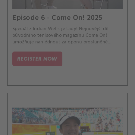
Episode 6 - Come On! 2025
Speciál z Indian Wells je tady! Nejnovější díl
původního tenisového magazínu Come On!
umožňuje nahlédnout za oponu prosluněné
tisícovky. Přímo na místě jsme vyzpovídali české
hokejové reprezentanty.
REGISTER NOW