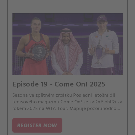
Episode 19 - Come On! 2025
Sezona ve zpětném zrcátku Poslední letošní díl
tenisového magazínu Come On! se svižně ohlíží za
rokem 2025 na WTA Tour. Mapuje pozoruhodnou
cestu Eleny Rybakiny za titulem na WTA Finals v
Rijádu a zve na zábavnou anketu s hvězdami.
REGISTER NOW