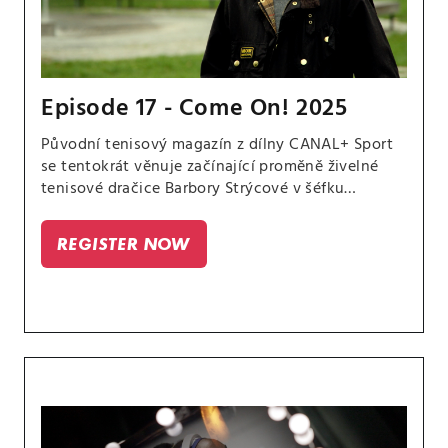
Episode 17 - Come On! 2025
Původní tenisový magazín z dílny CANAL+ Sport
se tentokrát věnuje začínající proměně živelné
tenisové dračice Barbory Strýcové v šéfku
reprezentačního týmu v BJK Cupu i na olympiádě.
A všímá si, které hvězdy se jako první
REGISTER NOW
kvalifikovaly na pompézní slavnosti WTA Finals,
při níž se v Rijádu utká osm nejlepších dam a osm
nejlepších párů roku.