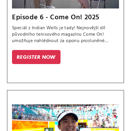
Episode 6 - Come On! 2025
Speciál z Indian Wells je tady! Nejnovější díl
původního tenisového magazínu Come On!
umožňuje nahlédnout za oponu prosluněné
tisícovky. Přímo na místě jsme vyzpovídali české
hokejové reprezentanty.
REGISTER NOW