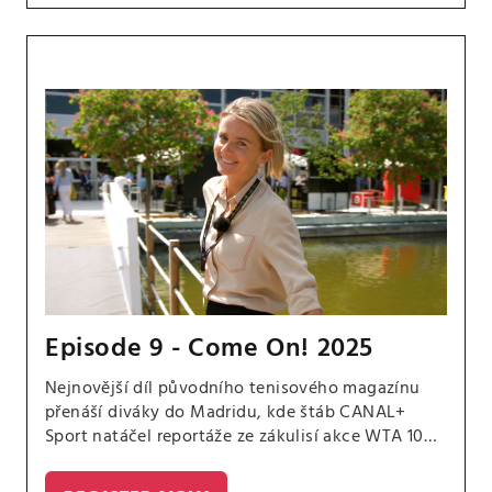
Episode 9 - Come On! 2025
Nejnovější díl původního tenisového magazínu
přenáší diváky do Madridu, kde štáb CANAL+
Sport natáčel reportáže ze zákulisí akce WTA 1000
a rozhovory s jejími nejzářivějšími hvězdami. Role
průvodkyně se ujala bývalá světová pětka Daniela