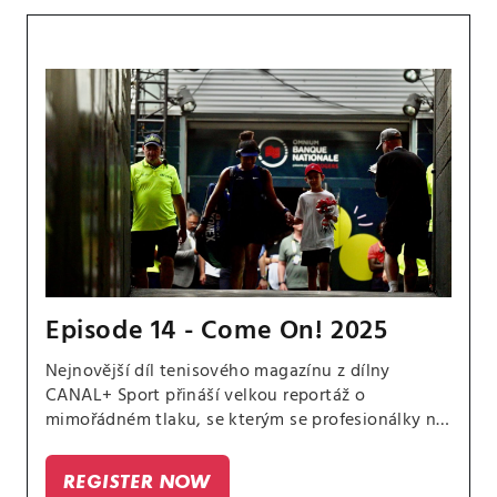
Episode 14 - Come On! 2025
Nejnovější díl tenisového magazínu z dílny
CANAL+ Sport přináší velkou reportáž o
mimořádném tlaku, se kterým se profesionálky na
okruhu WTA potýkají. Nejenže jsou samy na
kurtu, na němž je pozorují fanoušci z různých
REGISTER NOW
koutů světa.