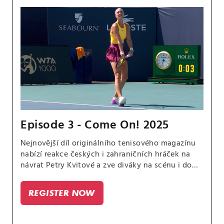
Episode 3 - Come On! 2025
Nejnovější díl originálního tenisového magazínu
nabízí reakce českých i zahraničních hráček na
návrat Petry Kvitové a zve diváky na scénu i do
zákulisí oblíbeného turnaje WTA 500 v Linci, na
němž měl CANAL+ Sport svůj štáb, včetně
REGISTER NOW
expertky Andrey Hlaváčkové.