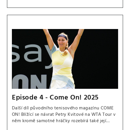
Episode 4 - Come On! 2025
Další díl původního tenisového magazínu COME
ON! Blížící se návrat Petry Kvitové na WTA Tour v
něm kromě samotné hráčky rozebírá také její
manžel a trenér Jiří Vaněk. Dále jsme se zaměřili