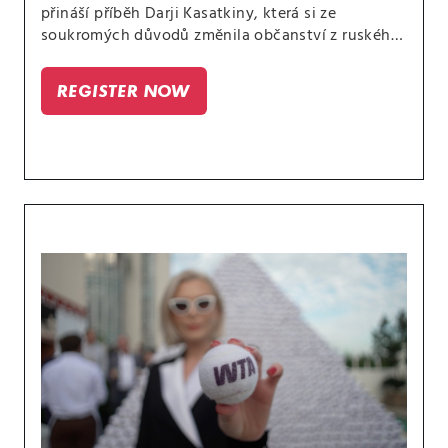
přináší příběh Darji Kasatkiny, která si ze
soukromých důvodů změnila občanství z ruského
na australské. Poutavě rozebírá další podobné
případy a uvádí je do souvislostí.
REGISTER NOW