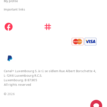
My profile
Important links
facebook
instagram
youtube
Canal+ Luxembourg S. à r.l. se sídlem Rue Albert Borschette 4,
L-1246 Luxembourg R.C.S.
Luxembourg: B 87.905
All rights reserved
©
2026