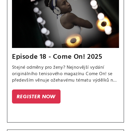
Episode 18 - Come On! 2025
Stejné odměny pro ženy? Nejnovější vydání
originálního tenisového magazínu Come On! se
především věnuje ožehavému tématu výdělků na
okruzích WTA a ATP Tour. Je spravedlivé, aby ženy
i muži dostávaly stejné honoráře, třebaže pánové
REGISTER NOW
leckdy hrají delší zápasy a přitahují větší
pozornost fanoušků i sponzorů?.