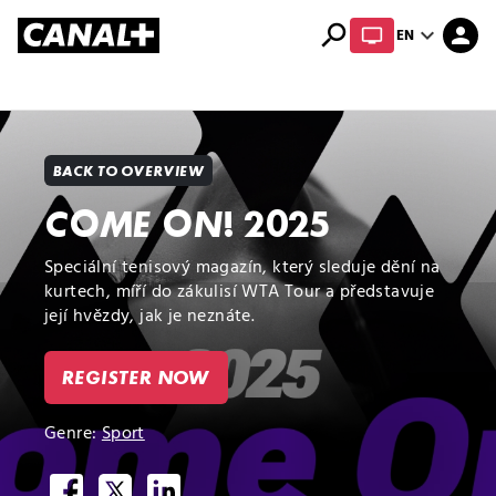
search
expand_more
person
EN
Library
Apple TV+
BACK TO OVERVIEW
COME ON! 2025
Speciální tenisový magazín, který sleduje dění na
kurtech, míří do zákulisí WTA Tour a představuje
její hvězdy, jak je neznáte.
REGISTER NOW
Genre:
Sport