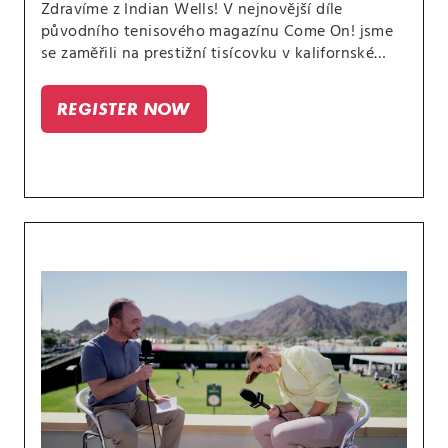
Zdravíme z Indian Wells! V nejnovější díle
původního tenisového magazínu Come On! jsme
se zaměřili na prestižní tisícovku v kalifornské
poušti, kde po celý turnaj máme svůj štáb
CANAL+ Sport. Dále přiblížíme novou vizuální
REGISTER NOW
identitu WTA a podíváme se na nejlepší údery
Petry Kvitové z jejího první zápasu v Austinu.