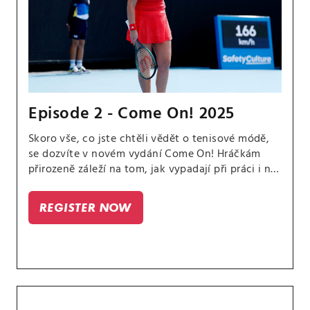
Episode 2 - Come On! 2025
Skoro vše, co jste chtěli vědět o tenisové módě,
se dozvíte v novém vydání Come On! Hráčkám
přirozeně záleží na tom, jak vypadají při práci i na
společenských akcích. Čerstvý díl originálního
magazín CANAL+ Sport pojednává o
REGISTER NOW
extravagantních modelech, róbách na plesy a
bankety i sponzorském oblečení na kurty.