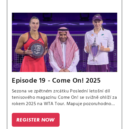
Episode 19 - Come On! 2025
Sezona ve zpětném zrcátku Poslední letošní díl
tenisového magazínu Come On! se svižně ohlíží za
rokem 2025 na WTA Tour. Mapuje pozoruhodnou
cestu Eleny Rybakiny za titulem na WTA Finals v
Rijádu a zve na zábavnou anketu s hvězdami.
REGISTER NOW