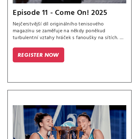
Episode 11 - Come On! 2025
Nejčerstvější díl originálního tenisového
magazínu se zaměřuje na někdy poněkud
turbulentní vztahy hráček s fanoušky na sítích. A
vyprovází do penze Steva Simona, kontroverzního
šéfa WTA, jehož tahy v branži vyvolaly hodně
REGISTER NOW
nespokojenosti a pobouření.