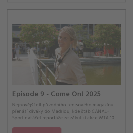
Episode 9 - Come On! 2025
Nejnovější díl původního tenisového magazínu
přenáší diváky do Madridu, kde štáb CANAL+
Sport natáčel reportáže ze zákulisí akce WTA 1000
a rozhovory s jejími nejzářivějšími hvězdami. Role
průvodkyně se ujala bývalá světová pětka Daniela