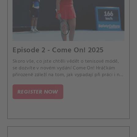
Episode 2 - Come On! 2025
Skoro vše, co jste chtěli vědět o tenisové módě,
se dozvíte v novém vydání Come On! Hráčkám
přirozeně záleží na tom, jak vypadají při práci i na
společenských akcích. Čerstvý díl originálního
magazín CANAL+ Sport pojednává o
REGISTER NOW
extravagantních modelech, róbách na plesy a
bankety i sponzorském oblečení na kurty.