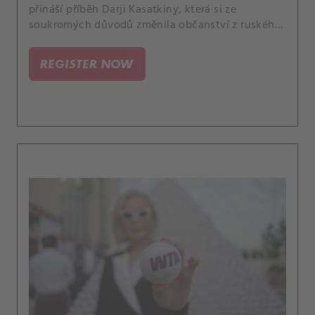
přináší příběh Darji Kasatkiny, která si ze
soukromých důvodů změnila občanství z ruského
na australské. Poutavě rozebírá další podobné
případy a uvádí je do souvislostí.
REGISTER NOW