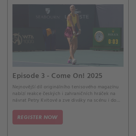
Episode 3 - Come On! 2025
Nejnovější díl originálního tenisového magazínu
nabízí reakce českých i zahraničních hráček na
návrat Petry Kvitové a zve diváky na scénu i do
zákulisí oblíbeného turnaje WTA 500 v Linci, na
němž měl CANAL+ Sport svůj štáb, včetně
REGISTER NOW
expertky Andrey Hlaváčkové.