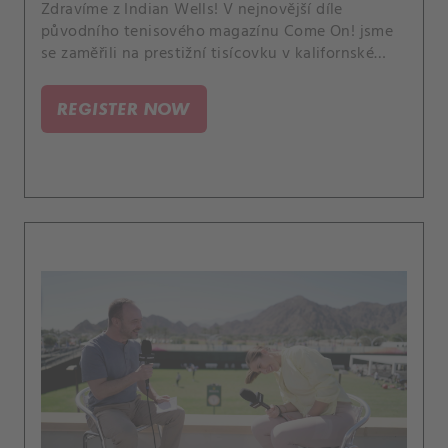
Zdravíme z Indian Wells! V nejnovější díle
původního tenisového magazínu Come On! jsme
se zaměřili na prestižní tisícovku v kalifornské
poušti, kde po celý turnaj máme svůj štáb
CANAL+ Sport. Dále přiblížíme novou vizuální
REGISTER NOW
identitu WTA a podíváme se na nejlepší údery
Petry Kvitové z jejího první zápasu v Austinu.