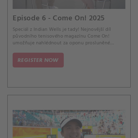
Episode 6 - Come On! 2025
Speciál z Indian Wells je tady! Nejnovější díl
původního tenisového magazínu Come On!
umožňuje nahlédnout za oponu prosluněné
tisícovky. Přímo na místě jsme vyzpovídali české
hokejové reprezentanty.
REGISTER NOW