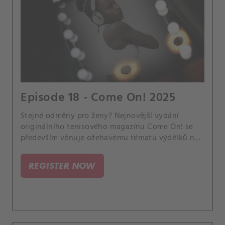
Episode 18 - Come On! 2025
Stejné odměny pro ženy? Nejnovější vydání
originálního tenisového magazínu Come On! se
především věnuje ožehavému tématu výdělků na
okruzích WTA a ATP Tour. Je spravedlivé, aby ženy
i muži dostávaly stejné honoráře, třebaže pánové
REGISTER NOW
leckdy hrají delší zápasy a přitahují větší
pozornost fanoušků i sponzorů?.