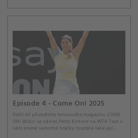
Episode 4 - Come On! 2025
Další díl původního tenisového magazínu COME
ON! Blížící se návrat Petry Kvitové na WTA Tour v
něm kromě samotné hráčky rozebírá také její
manžel a trenér Jiří Vaněk. Dále jsme se zaměřili