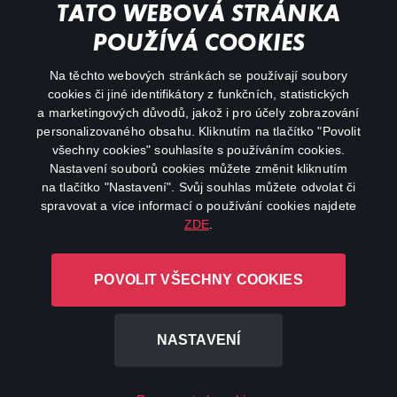
My profile
TATO WEBOVÁ STRÁNKA
Important links
POUŽÍVÁ COOKIES
Na těchto webových stránkách se používají soubory
facebook
instagram
cookies či jiné identifikátory z funkčních, statistických
a marketingových důvodů, jakož i pro účely zobrazování
personalizovaného obsahu. Kliknutím na tlačítko "Povolit
youtube
všechny cookies" souhlasíte s používáním cookies.
Nastavení souborů cookies můžete změnit kliknutím
na tlačítko "Nastavení". Svůj souhlas můžete odvolat či
spravovat a více informací o používání cookies najdete
ZDE
.
Canal+ Luxembourg S. à r.l. se sídlem Rue Albert Borschette 4,
L-1246 Luxembourg R.C.S.
POVOLIT VŠECHNY COOKIES
Luxembourg: B 87.905
All rights reserved
NASTAVENÍ
©
2026