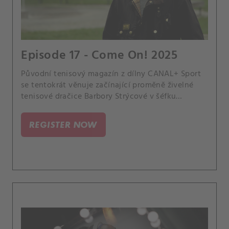
Episode 17 - Come On! 2025
Původní tenisový magazín z dílny CANAL+ Sport
se tentokrát věnuje začínající proměně živelné
tenisové dračice Barbory Strýcové v šéfku
reprezentačního týmu v BJK Cupu i na olympiádě.
A všímá si, které hvězdy se jako první
REGISTER NOW
kvalifikovaly na pompézní slavnosti WTA Finals,
při níž se v Rijádu utká osm nejlepších dam a osm
nejlepších párů roku.