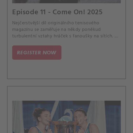
Episode 11 - Come On! 2025
Nejčerstvější díl originálního tenisového
magazínu se zaměřuje na někdy poněkud
turbulentní vztahy hráček s fanoušky na sítích. A
vyprovází do penze Steva Simona, kontroverzního
šéfa WTA, jehož tahy v branži vyvolaly hodně
REGISTER NOW
nespokojenosti a pobouření.