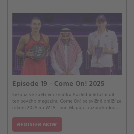
Episode 19 - Come On! 2025
Sezona ve zpětném zrcátku Poslední letošní díl
tenisového magazínu Come On! se svižně ohlíží za
rokem 2025 na WTA Tour. Mapuje pozoruhodnou
cestu Eleny Rybakiny za titulem na WTA Finals v
Rijádu a zve na zábavnou anketu s hvězdami.
REGISTER NOW