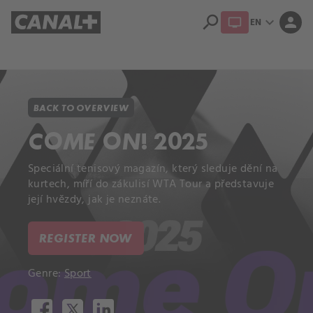
search
expand_more
person
EN
Library
Apple TV+
BACK TO OVERVIEW
COME ON! 2025
Speciální tenisový magazín, který sleduje dění na
kurtech, míří do zákulisí WTA Tour a představuje
její hvězdy, jak je neznáte.
REGISTER NOW
Genre:
Sport