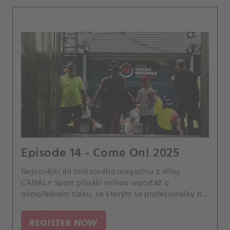
Episode 14 - Come On! 2025
Nejnovější díl tenisového magazínu z dílny
CANAL+ Sport přináší velkou reportáž o
mimořádném tlaku, se kterým se profesionálky na
okruhu WTA potýkají. Nejenže jsou samy na
kurtu, na němž je pozorují fanoušci z různých
REGISTER NOW
koutů světa.