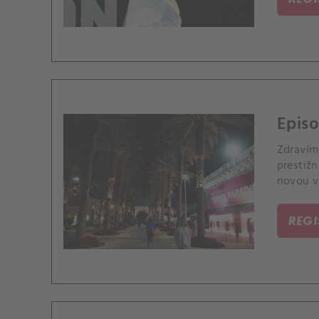
Epis
Zdravím
prestižn
novou vi
zápasu 
REG