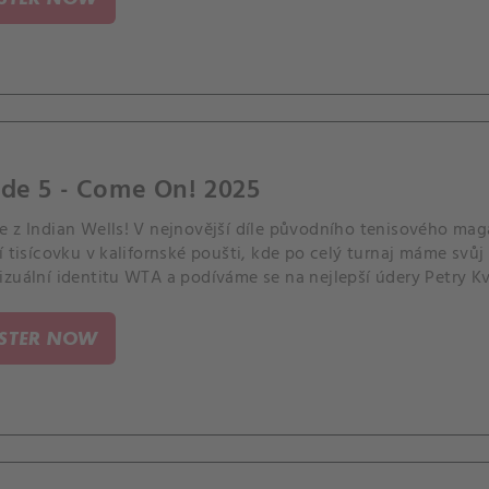
ode 5 - Come On! 2025
e z Indian Wells! V nejnovější díle původního tenisového mag
í tisícovku v kalifornské poušti, kde po celý turnaj máme svů
zuální identitu WTA a podíváme se na nejlepší údery Petry Kvi
v Austinu.
ISTER NOW