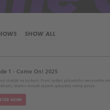
SHOWS
SHOW ALL
de 1 - Come On! 2025
vý strašák na kurtech. První vydání původního tenisového m
aférami, které v minulé sezoně způsobily notný povyk.
ISTER NOW