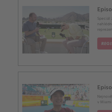
Epis
Speciál
nahlédn
repreze
REG
Episo
Nejnově
v Miami 