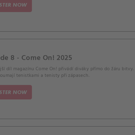
ISTER NOW
ode 8 - Come On! 2025
ší díl magazínu Come On! přivádí diváky přímo do žáru bitvy. 
oumají tenistkami a tenisty při zápasech.
ISTER NOW