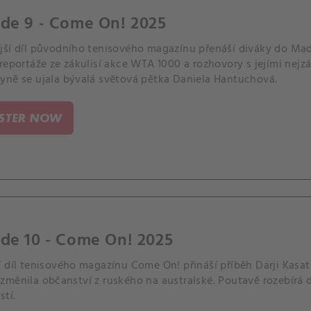
ode 9 - Come On! 2025
jší díl původního tenisového magazínu přenáší diváky do Ma
reportáže ze zákulisí akce WTA 1000 a rozhovory s jejími nejz
yně se ujala bývalá světová pětka Daniela Hantuchová.
ISTER NOW
de 10 - Come On! 2025
 díl tenisového magazínu Come On! přináší příběh Darji Kasat
změnila občanství z ruského na australské. Poutavě rozebírá d
stí.