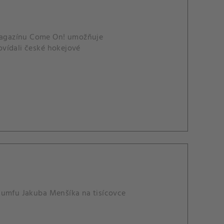
o magazínu Come On! umožňuje
ovídali české hokejové
riumfu Jakuba Menšíka na tisícovce