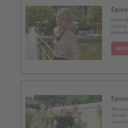
Epis
Nejnově
natáčel 
průvodk
REG
Episo
Aktuální
důvodů 
souvislo