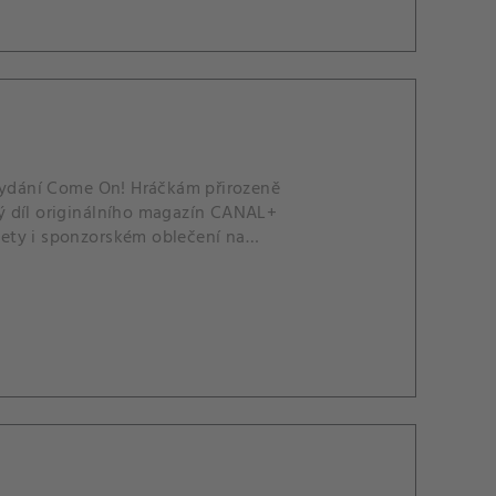
 vydání Come On! Hráčkám přirozeně
tvý díl originálního magazín CANAL+
ety i sponzorském oblečení na