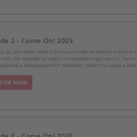
ode 2 - Come On! 2025
še, co jste chtěli vědět o tenisové módě, se dozvíte v novém
a tom, jak vypadají při práci i na společenských akcích. Čers
ojednává o extravagantních modelech, róbách na plesy a bank
ISTER NOW
de 3 - Come On! 2025