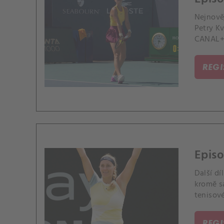
Nejnověj
Petry Kv
CANAL+ 
REG
Epis
Další díl původ
kromě sa
tenisové
REG