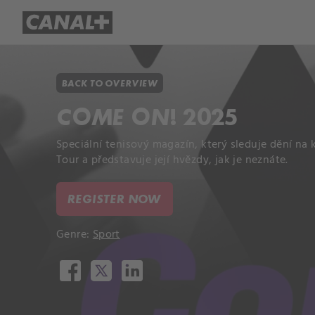
Library
Apple TV+
BACK TO OVERVIEW
COME ON! 2025
Speciální tenisový magazín, který sleduje dění na 
Tour a představuje její hvězdy, jak je neznáte.
REGISTER NOW
Genre:
Sport