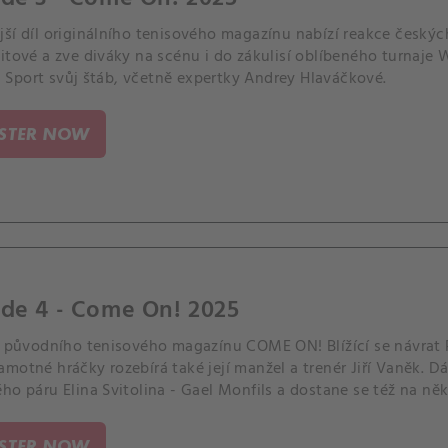
ší díl originálního tenisového magazínu nabízí reakce českýc
itové a zve diváky na scénu i do zákulisí oblíbeného turnaje
Sport svůj štáb, včetně expertky Andrey Hlaváčkové.
ISTER NOW
ode 4 - Come On! 2025
ního tenisového magazínu COME ON! Blížící se návrat Petry Kvitové na WTA Tour v něm
motné hráčky rozebírá také její manžel a trenér Jiří Vaněk. Dá
ho páru Elina Svitolina - Gael Monfils a dostane se též na něko
ISTER NOW