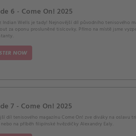
ode 6 - Come On! 2025
 z Indian Wells je tady! Nejnovější díl původního tenisovéh
out za oponu prosluněné tisícovky. Přímo na místě jsme vyzp
ntanty.
ISTER NOW
de 7 - Come On! 2025
jší díl tenisového magazínu Come On! zve diváky na oslavu t
nebo na příběh filipínské hvězdičky Alexandry Ealy.