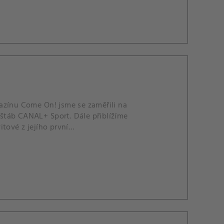
azínu Come On! jsme se zaměřili na
j štáb CANAL+ Sport. Dále přiblížíme
tové z jejího první