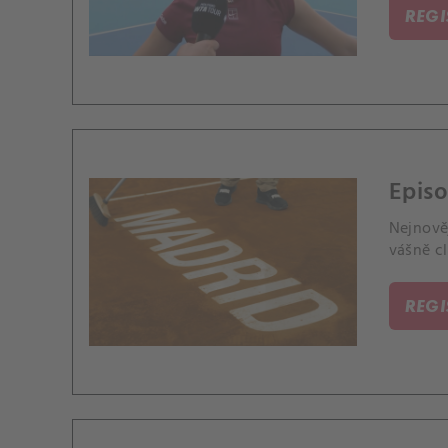
REG
Epis
Nejnověj
vášně cl
REG