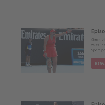
Epis
Skoro v
záleží n
Sport p
kurty.
REG
Episo