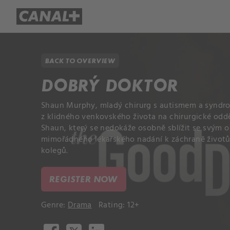
Library
Apple TV+
BACK TO OVERVIEW
DOBRÝ DOKTOR
Shaun Murphy, mladý chirurg s autismem a syndr
z klidného venkovského života na chirurgické oddě
Shaun, který se nedokáže osobně sblížit se svým o
mimořádného lékařského nadání k záchraně životů
kolegů.
REGISTER NOW
Genre:
Drama
Rating: 12+