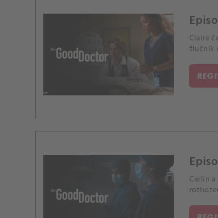
Episo
Claire č
žlučník 
REG
Episo
Carlin a
rozhozen
REG