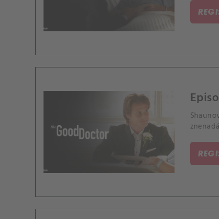
REG
Episo
Shaunovi
znenadán
REG