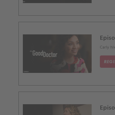
Episo
Carly h
REG
Epis