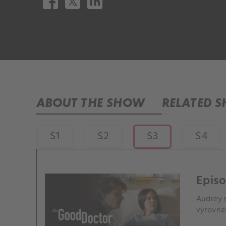
ABOUT THE SHOW
RELATED 
S1
S2
S3
S4
Episo
Audrey n
vyrovnat