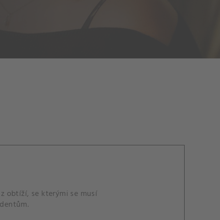
z obtíží, se kterými se musí
zidentům.