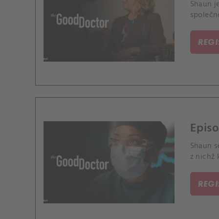
Shaun j
společn
REG
Episo
Shaun se
z nichž
REG