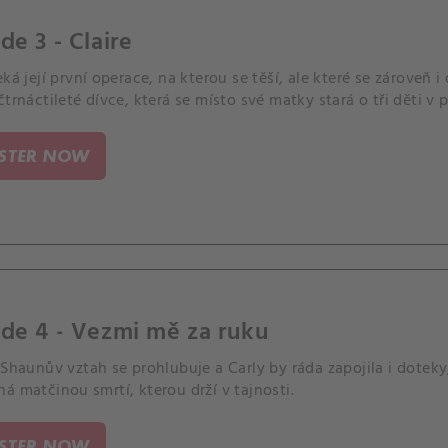
de 3 - Claire
eká její první operace, na kterou se těší, ale které se zároveň 
čtrnáctileté dívce, která se místo své matky stará o tři děti v
ISTER NOW
de 4 - Vezmi mě za ruku
 Shaunův vztah se prohlubuje a Carly by ráda zapojila i doteky
á matčinou smrtí, kterou drží v tajnosti.
ISTER NOW