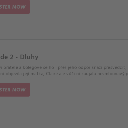
ISTER NOW
de 2 - Dluhy
 přátelé a kolegové se ho i přes jeho odpor snaží přesvědčit, a
í objevila její matka, Claire ale vůči ní zaujala nesmlouvavý p
ISTER NOW