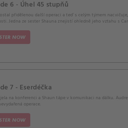
de 6 - Úhel 45 stupňů
ostal přidělenou další operaci a teď s celým týmem nacvičuje
ti. Jedna ze sester Shauna znejistí ohledně jeho vztahu s Car
ISTER NOW
de 7 - Eserdéčka
djela na konferenci a Shaun tápe v komunikaci na dálku. Audre
nevydařená operace.
ISTER NOW