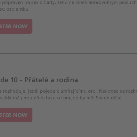
e připraven na sex s Carly. Jeho ne zcela dobrovolným posluc
ou pacientku.
ISTER NOW
de 10 - Přátelé a rodina
 rozhoduje, jestli pojede k umírajícímu otci. Nakonec se rozh
 každý má jinou představu o tom, co by měl Shaun dělat.
ISTER NOW