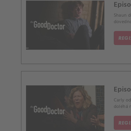
Episo
Shaun d
dovednos
REG
Episo
Carly o
doléhá 
REG