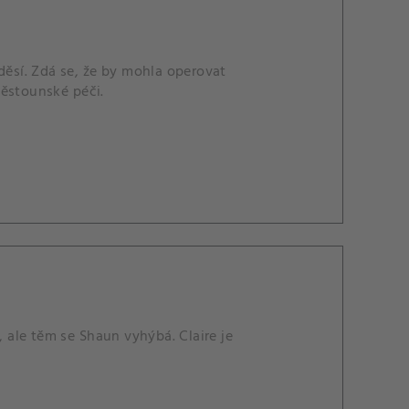
i děsí. Zdá se, že by mohla operovat
 pěstounské péči.
, ale těm se Shaun vyhýbá. Claire je