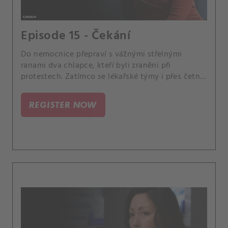
Episode 15 - Čekání
Do nemocnice přepraví s vážnými střelnými
ranami dva chlapce, kteří byli zraněni při
protestech. Zatímco se lékařské týmy i přes četné
komplikace pokoušejí dětem zachránit život, v
čekárně je se dvěma rozdílnými, znesvářenými
REGISTER NOW
matkami i Lea.