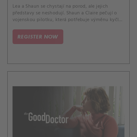
Lea a Shaun se chystají na porod, ale jejich
představy se neshodují. Shaun a Claire pečují o
vojenskou pilotku, která potřebuje výměnu kyčle,
když jí na sále nevysvětlitelně poklesne tlak, snaží
se doktoři objevit příčinu potíží.
REGISTER NOW