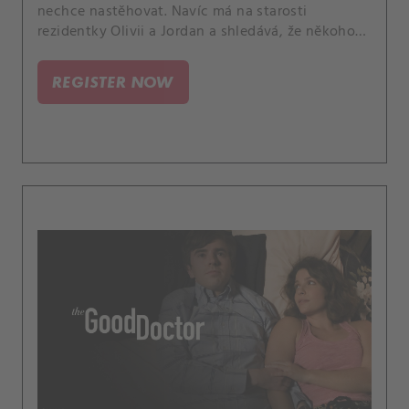
nechce nastěhovat. Navíc má na starosti
rezidentky Olivii a Jordan a shledává, že někoho
učit pro něj není vůbec jednoduché.
REGISTER NOW