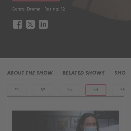
Genre:
Drama
Rating: 12+
ABOUT THE SHOW
RELATED SHOWS
SHOW 
S1
S2
S3
S4
S5