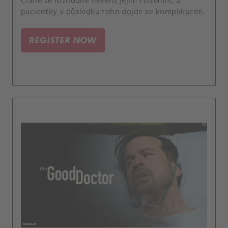
Claire se rozhodne nevěřit jejím tvrzením, u
pacientky v důsledku toho dojde ke komplikacím.
REGISTER NOW