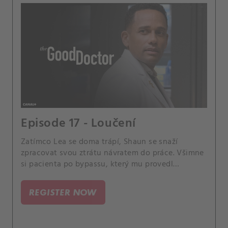
Episode 17 - Loučení
Zatímco Lea se doma trápí, Shaun se snaží
zpracovat svou ztrátu návratem do práce. Všimne
si pacienta po bypassu, který mu provedl
uznávaný chirurg a Andrewsův mentor.
REGISTER NOW