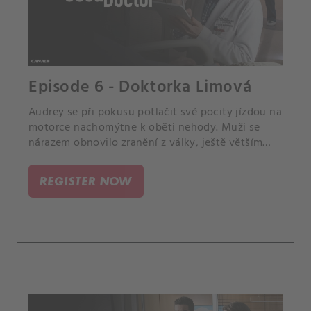
Episode 6 - Doktorka Limová
Audrey se při pokusu potlačit své pocity jízdou na
motorce nachomýtne k oběti nehody. Muži se
nárazem obnovilo zranění z války, ještě větším
problémem pro tohoto válečného veterána je ale
vážný posttraumatický stresový syndrom.
REGISTER NOW