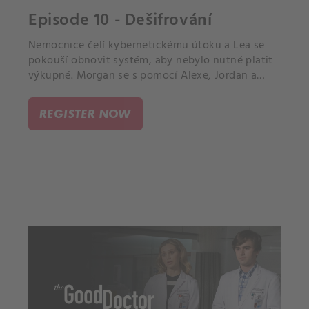
Episode 10 - Dešifrování
Nemocnice čelí kybernetickému útoku a Lea se
pokouší obnovit systém, aby nebylo nutné platit
výkupné. Morgan se s pomocí Alexe, Jordan a
Ashera usilovně snaží najít dárce jater pro svou
pacientku s Downovým syndromem.
REGISTER NOW