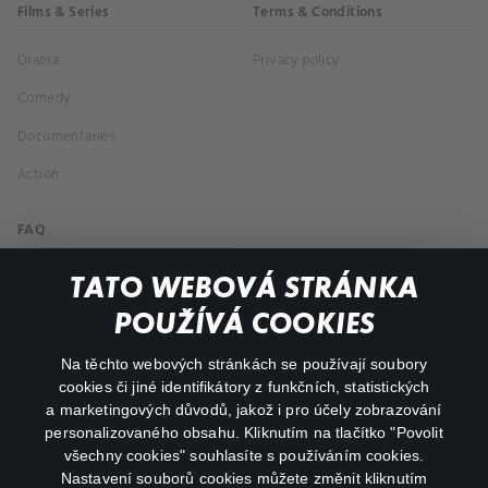
Films & Series
Terms & Conditions
Drama
Privacy policy
Comedy
Documentaries
Action
FAQ
My profile
TATO WEBOVÁ STRÁNKA
Important links
POUŽÍVÁ COOKIES
Na těchto webových stránkách se používají soubory
facebook
instagram
cookies či jiné identifikátory z funkčních, statistických
a marketingových důvodů, jakož i pro účely zobrazování
personalizovaného obsahu. Kliknutím na tlačítko "Povolit
youtube
všechny cookies" souhlasíte s používáním cookies.
Nastavení souborů cookies můžete změnit kliknutím