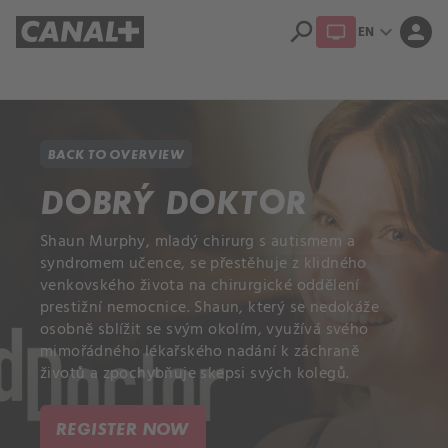
search
expand_more
person
EN
Library
Apple TV+
BACK TO OVERVIEW
DOBRÝ DOKTOR
Shaun Murphy, mladý chirurg s autismem a
syndromem učence, se přestěhuje z klidného
venkovského života na chirurgické oddělení
prestižní nemocnice. Shaun, který se nedokáže
osobně sblížit se svým okolím, využívá svého
mimořádného lékařského nadání k záchraně
životů a zpochybňuje skepsi svých kolegů.
REGISTER NOW