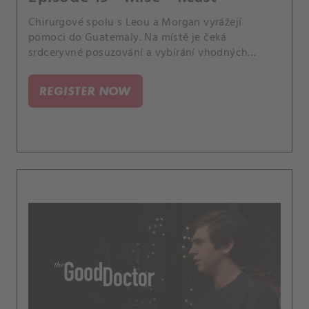
Chirurgové spolu s Leou a Morgan vyrážejí
pomoci do Guatemaly. Na místě je čeká
srdceryvné posuzování a vybírání vhodných
pacientů, kterým mohou provést operaci.
REGISTER NOW