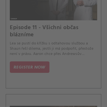
Episode 11 - Všichni občas
blázníme
Lea se pustí do křížku s odtahovou službou a
Shaun řeší dilema, jestli ji má podpořit, přestože
není v právu. Aaron chce přes Andrewsův
nesouhlas provést prakticky nemožnou operaci
mladíka, který má od deseti let velmi
REGISTER NOW
zdeformovanou páteř.