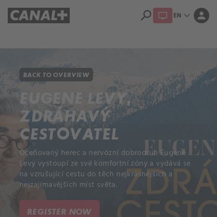
search
expand_more
person
EN
Library
Apple TV+
BACK TO OVERVIEW
EUGENE LEVY,
ZDRÁHAVÝ
CESTOVATEL
Oceňovaný herec a nervózní dobrodruh Eugene
Levy vystoupí ze své komfortní zóny a vydává se
na vzrušující cestu do těch nejkrásnějších a
nejzajímavějších míst světa.
REGISTER NOW