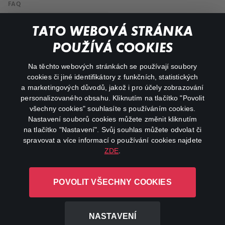
FAQ
My profile
TATO WEBOVÁ STRÁNKA
Important links
POUŽÍVÁ COOKIES
Na těchto webových stránkách se používají soubory
facebook
instagram
cookies či jiné identifikátory z funkčních, statistických
a marketingových důvodů, jakož i pro účely zobrazování
personalizovaného obsahu. Kliknutím na tlačítko "Povolit
youtube
všechny cookies" souhlasíte s používáním cookies.
Nastavení souborů cookies můžete změnit kliknutím
na tlačítko "Nastavení". Svůj souhlas můžete odvolat či
spravovat a více informací o používání cookies najdete
ZDE
.
Canal+ Luxembourg S. à r.l. se sídlem Rue Albert Borschette 4,
L-1246 Luxembourg R.C.S.
POVOLIT VŠECHNY COOKIES
Luxembourg: B 87.905
All rights reserved
NASTAVENÍ
©
2026