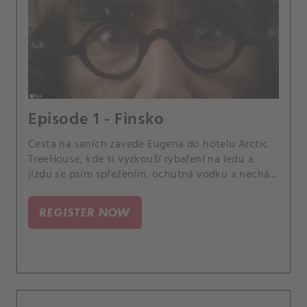
Episode 1 - Finsko
Cesta na saních zavede Eugena do hotelu Arctic
TreeHouse, kde si vyzkouší rybaření na ledu a
jízdu se psím spřežením, ochutná vodku a nechá
se pohltit pocitem štěstí.
REGISTER NOW