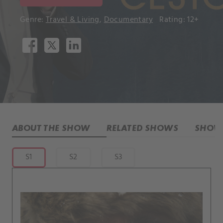
Genre:
Travel & Living
,
Documentary
Rating: 12+
ABOUT THE SHOW
RELATED SHOWS
SHOW 
S1
S2
S3