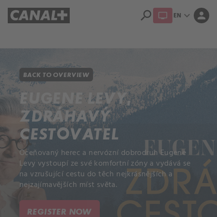
search
expand_more
person
EN
Library
Apple TV+
BACK TO OVERVIEW
EUGENE LEVY,
ZDRÁHAVÝ
CESTOVATEL
Oceňovaný herec a nervózní dobrodruh Eugene
Levy vystoupí ze své komfortní zóny a vydává se
na vzrušující cestu do těch nejkrásnějších a
nejzajímavějších míst světa.
REGISTER NOW