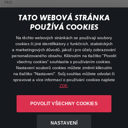
FAQ
My profile
TATO WEBOVÁ STRÁNKA
Important links
POUŽÍVÁ COOKIES
Na těchto webových stránkách se používají soubory
facebook
instagram
cookies či jiné identifikátory z funkčních, statistických
a marketingových důvodů, jakož i pro účely zobrazování
personalizovaného obsahu. Kliknutím na tlačítko "Povolit
youtube
všechny cookies" souhlasíte s používáním cookies.
Nastavení souborů cookies můžete změnit kliknutím
na tlačítko "Nastavení". Svůj souhlas můžete odvolat či
spravovat a více informací o používání cookies najdete
ZDE
.
Canal+ Luxembourg S. à r.l. se sídlem Rue Albert Borschette 4,
L-1246 Luxembourg R.C.S.
POVOLIT VŠECHNY COOKIES
Luxembourg: B 87.905
All rights reserved
NASTAVENÍ
©
2026