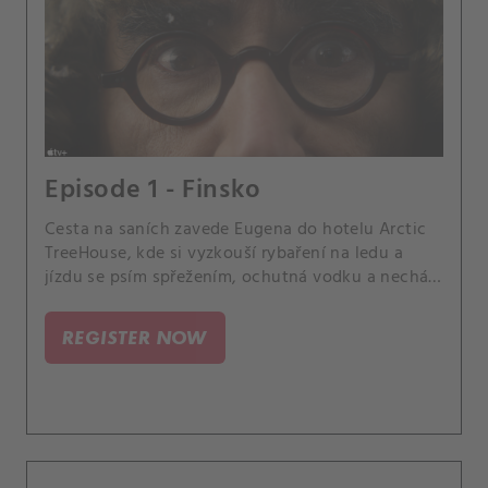
Episode 1 - Finsko
Cesta na saních zavede Eugena do hotelu Arctic
TreeHouse, kde si vyzkouší rybaření na ledu a
jízdu se psím spřežením, ochutná vodku a nechá
se pohltit pocitem štěstí.
REGISTER NOW