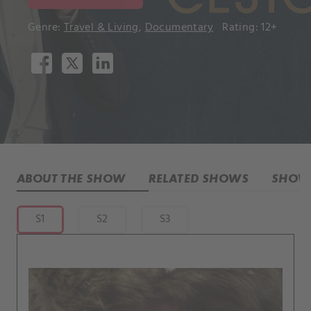
Genre:
Travel & Living
,
Documentary
Rating: 12+
ABOUT THE SHOW
RELATED SHOWS
SHOW 
S1
S2
S3