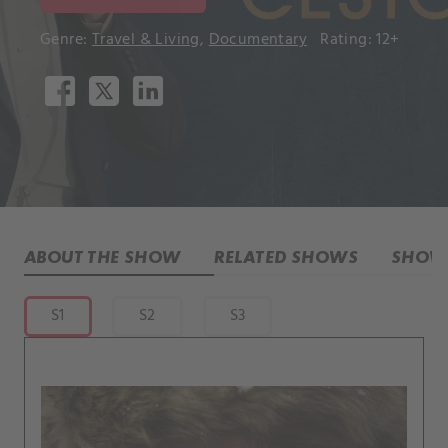
Genre:
Travel & Living
,
Documentary
Rating: 12+
ABOUT THE SHOW
RELATED SHOWS
SHOW 
S1
S2
S3