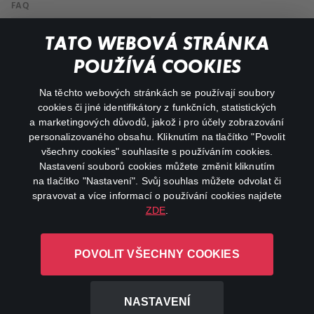
FAQ
My profile
TATO WEBOVÁ STRÁNKA
Important links
POUŽÍVÁ COOKIES
Na těchto webových stránkách se používají soubory
facebook
instagram
cookies či jiné identifikátory z funkčních, statistických
a marketingových důvodů, jakož i pro účely zobrazování
personalizovaného obsahu. Kliknutím na tlačítko "Povolit
youtube
všechny cookies" souhlasíte s používáním cookies.
Nastavení souborů cookies můžete změnit kliknutím
na tlačítko "Nastavení". Svůj souhlas můžete odvolat či
spravovat a více informací o používání cookies najdete
ZDE
.
Canal+ Luxembourg S. à r.l. se sídlem Rue Albert Borschette 4,
L-1246 Luxembourg R.C.S.
POVOLIT VŠECHNY COOKIES
Luxembourg: B 87.905
All rights reserved
NASTAVENÍ
©
2026