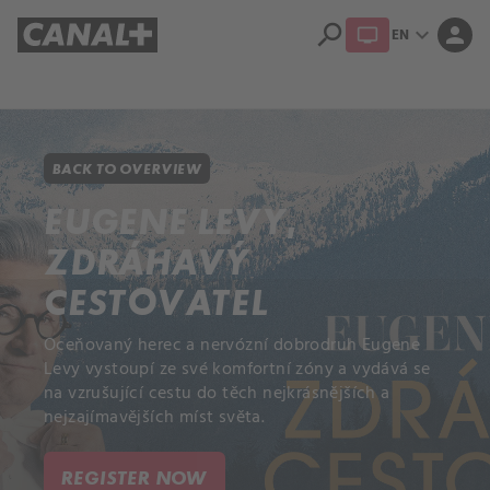
search
expand_more
person
EN
Library
Apple TV+
BACK TO OVERVIEW
EUGENE LEVY,
ZDRÁHAVÝ
CESTOVATEL
Oceňovaný herec a nervózní dobrodruh Eugene
Levy vystoupí ze své komfortní zóny a vydává se
na vzrušující cestu do těch nejkrásnějších a
nejzajímavějších míst světa.
REGISTER NOW