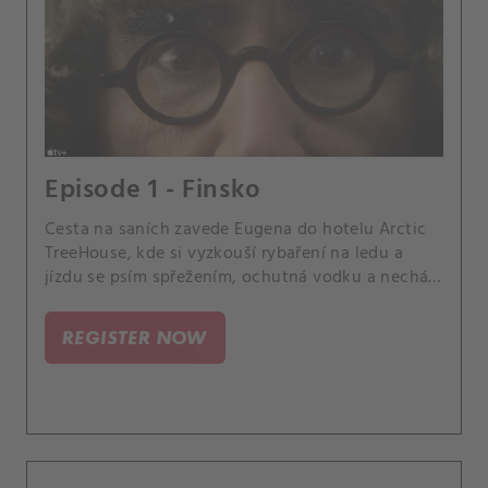
Episode 1 - Finsko
Cesta na saních zavede Eugena do hotelu Arctic
TreeHouse, kde si vyzkouší rybaření na ledu a
jízdu se psím spřežením, ochutná vodku a nechá
se pohltit pocitem štěstí.
REGISTER NOW